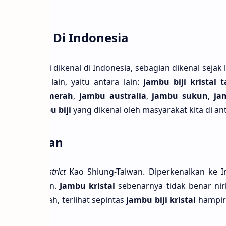
mbu Biji Di Indonesia
var
jambu bĳi
dikenal di Indonesia, sebagian dikenal sejak
ari negara lain, yaitu antara lain:
jambu bĳi kristal 
 bĳi getas merah
,
jambu australia
,
jambu sukun
,
ja
am
jenis jambu bĳi
yang dikenal oleh masyarakat kita di an
istal Taiwan
emukan di
District
Kao Shiung-Taiwan. Diperkenalkan ke I
 Teknik Taiwan.
Jambu kristal
sebenarnya tidak benar nirb
ri bagian buah, terlihat sepintas
jambu bĳi kristal
hampir 