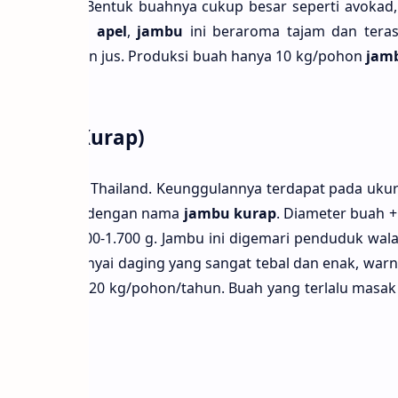
a Kamboja. Bentuk buahnya cukup besar seperti avokad,
anding
jambu apel
,
jambu
ini beraroma tajam dan tera
sering dĳ adikan jus. Produksi buah hanya 10 kg/pohon
jam
 (Jambu Kurap)
etas introduksi Thailand. Keunggulannya terdapat pada uku
g menyebutnya dengan nama
jambu kurap
. Diameter buah 
encapai + 1.200-1.700 g. Jambu ini digemari penduduk wala
 juga mempunyai daging yang sangat tebal dan enak, warn
si buahnya 120 kg/pohon/tahun. Buah yang terlalu masak
.