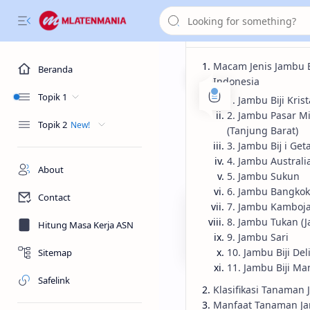
Macam Jenis Jambu Bi
Beranda
Indonesia
Topik 1
1. Jambu Bĳi Kris
Informasi
Ke
Beranda
2. Jambu Pasar M
Topik 2
Mengenal 
(Tanjung Barat)
3. Jambu Bĳ i Get
4. Jambu Australi
Mengenal Lebih Dekat J
About
5. Jambu Sukun
6. Jambu Bangkok
Contact
7. Jambu Kamboj
8. Jambu Tukan (
Hitung Masa Kerja ASN
9. Jambu Sari
10. Jambu Bĳi De
Sitemap
11. Jambu Bĳi Ma
Safelink
Klasifikasi Tanaman 
MlatenMania.com - J
Manfaat Tanaman Ja