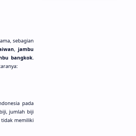
 lama, sebagian
taiwan
,
jambu
mbu bangkok
.
taranya:
ndonesia pada
ĳi, jumlah bĳi
tidak memiliki