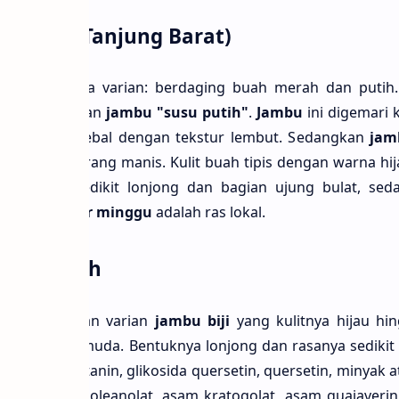
Minggu (Tanjung Barat)
terdapat dua varian: berdaging buah merah dan putih
 dikenal dengan
jambu "susu putih"
.
Jambu
ini digemari 
ng buahnya tebal dengan tekstur lembut. Sedangkan
jam
rasa yang kurang manis. Kulit buah tipis dengan warna h
tuk buah sedikit lonjong dan bagian ujung bulat, sed
.
Jambu pasar minggu
adalah ras lokal.
etas Merah
ah
merupakan varian
jambu bĳi
yang kulitnya hĳau hi
aging merah muda. Bentuknya lonjong dan rasanya sedikit
engandung tanin, glikosida quersetin, quersetin, minyak ats
rsolat, asam oleanolat, asam kratogolat, asam guajaverin,