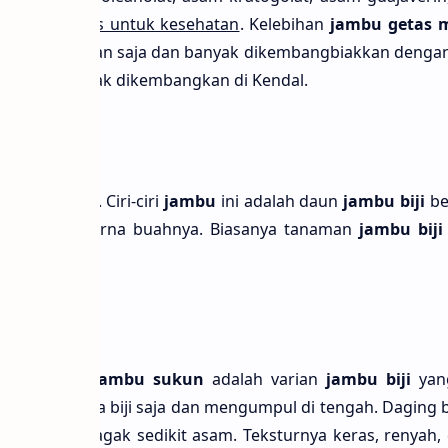
sangat bagus untuk kesehatan
. Kelebihan
jambu getas 
u berbuah kapan saja dan banyak dikembangbiakkan denga
 bĳi
ini banyak dikembangkan di Kendal.
lia
ari Australia. Ciri-ciri
jambu
ini adalah daun
jambu bĳi
be
ikian juga warna buahnya. Biasanya tanaman
jambu bĳi
san.
tak berbĳi”.
Jambu sukun
adalah varian
jambu bĳi
yan
anya beberapa bĳi saja dan mengumpul di tengah. Daging
 manis legit agak sedikit asam. Teksturnya keras, renyah