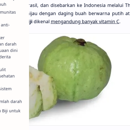
buh
rasal dari Brasil, dan disebarkan ke Indonesia melalui T
imunitas
g berwarna hĳau dengan daging buah berwarna putih a
uah
jambu bĳi
dikenal
mengandung banyak vitamin C
.
 anti-
ker
an darah
uaan dini
derita
lit
sehatan
sistem
mlah darah
 Bĳi untuk