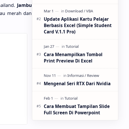
tidak diragukan lagi merupakan inti
hailand.
Jambu
dari semua inti. CPU dengan soket
tau merah dan
LGA 1151 mendom…
Update Aplikasi Kartu Pelajar
Berbasis Excel (Simple Student
Card V.1.1 Pro)
Cara Menampilkan Tombol
Print Preview Di Excel
Mengenal Seri RTX Dari Nvidia
Cara Membuat Tampilan Slide
Full Screen Di Powerpoint