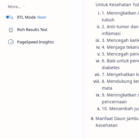
Untuk Kesehatan Tu
tanaman tropis yang be
More...
1. Meningkatkan 
bĳi
memiliki buah yan
RTL Mode
tubuh
rasanya asam-manis.
B
2. Anti-tumor dan
Rich Results Test
inflamasi
3. Mencegah kan
PageSpeed Insights
4. Menjaga tekan
5. Mencegah pen
6. Baik untuk pen
diabetes
7. Menyehatkan ku
8. Mendukung ke
mata
9. Meningkatkan 
pencernaan
10. Menambah ju
Manfaat Daun Jambu
Kesehatan