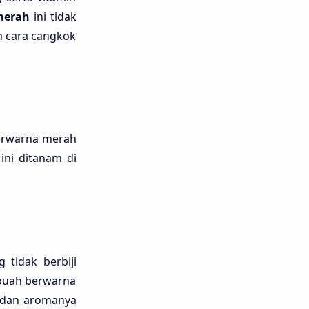
merah
ini tidak
n cara cangkok
rwarna merah
ini ditanam di
g tidak berbĳi
 buah berwarna
, dan aromanya