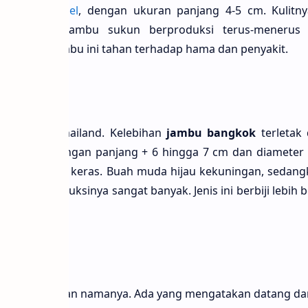
erti
buah apel
, dengan ukuran panjang 4-5 cm. Kulitny
h-putihan. Jambu sukun berproduksi terus-menerus 
t dan jenis jambu ini tahan terhadap hama dan penyakit.
ok
i Bangkok, Thailand. Kelebihan
jambu bangkok
terletak
r gemuk dengan panjang + 6 hingga 7 cm dan diameter 
 dan teksturnya keras. Buah muda hĳau kekuningan, sedan
ingan. Produksinya sangat banyak. Jenis ini berbĳi lebih be
ja
a sesuai dengan namanya. Ada yang mengatakan datang dar