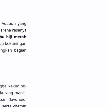
. Adapun yang
karena rasanya
bu bĳi merah
ĳau kekuningan
angkan bagian
ngga kekuning-
 kurang manis.
iri, flavonoid,
 serta vitamin