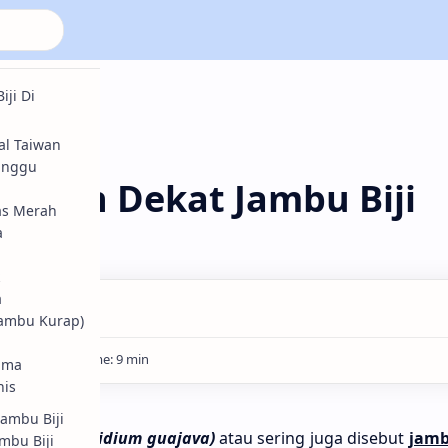
ji Di
tal Taiwan
sehatan
inggu
Lebih Dekat Jambu Biji
as Merah
a
ambu Biji
a
Jambu Kurap)
lima
nis
Jambu Biji
ambu bĳ i
(Psidium guajava)
atau sering juga disebut
jamb
mbu Biji