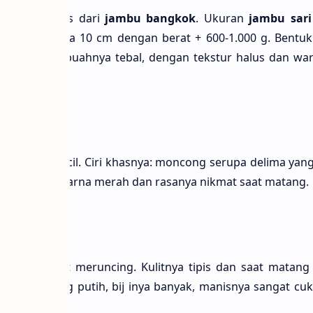
adalah jenis dari
jambu bangkok
. Ukuran
jambu sari
s tengah cuma 10 cm dengan berat + 600-1.000 g. Bent
gilap. Daging buahnya tebal, dengan tekstur halus dan war
 lunak.
elima
an ukuran kecil. Ciri khasnya: moncong serupa delima yang
ingnya berwarna merah dan rasanya nikmat saat matang.
anis
tuk yang bulat meruncing. Kulitnya tipis dan saat matan
cerah. Daging putih, bĳ inya banyak, manisnya sangat c