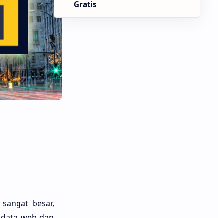
Gratis
sangat besar,
s data web dan