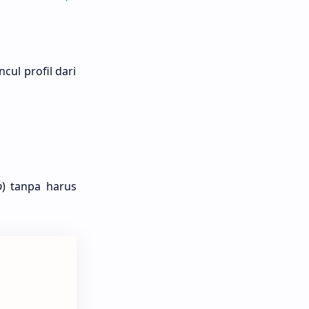
cul profil dari
p
) tanpa harus