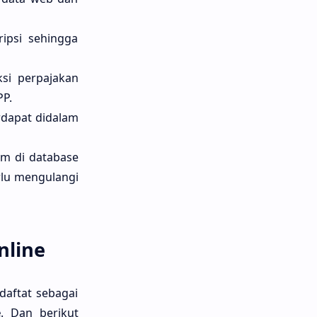
ripsi sehingga
ksi perpajakan
PP.
rdapat didalam
am di database
rlu mengulangi
nline
daftat sebagai
e
. Dan berikut