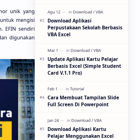
tidak diragukan lagi merupakan inti
dari semua inti. CPU dengan soket
mor unik yang
LGA 1151 mendom…
 untuk mengisi
Download Aplikasi
Perpustakaan Sekolah Berbasis
. EFIN sendiri
VBA Excel
dan digunakan
Update Aplikasi Kartu Pelajar
Berbasis Excel (Simple Student
Card V.1.1 Pro)
Cara Membuat Tampilan Slide
Full Screen Di Powerpoint
Download Aplikasi Kartu
Pelajar Menggunakan Excel