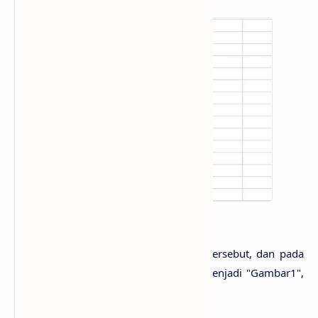
Selanjutnya adalah
ubah nama
shape
tersebut, dan pada
contoh ini Saya mengubah namanya menjadi "Gambar1",
caranya adalah: