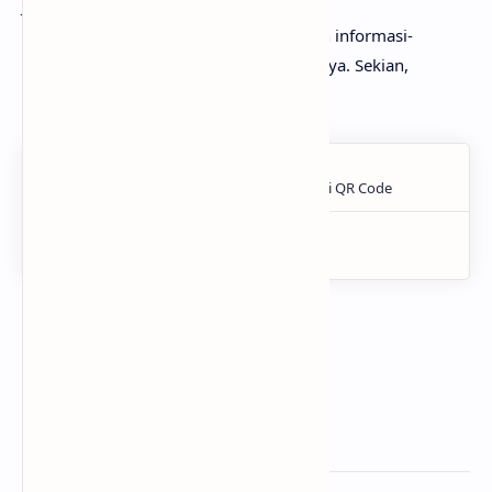
Jangan lupa untuk terus mengunjungi
Mlatenmania.com
untuk mendapatkan informasi-
informasi menraik dan bermanfaat lainnya. Sekian,
terimakasih dan selamat mencoba.