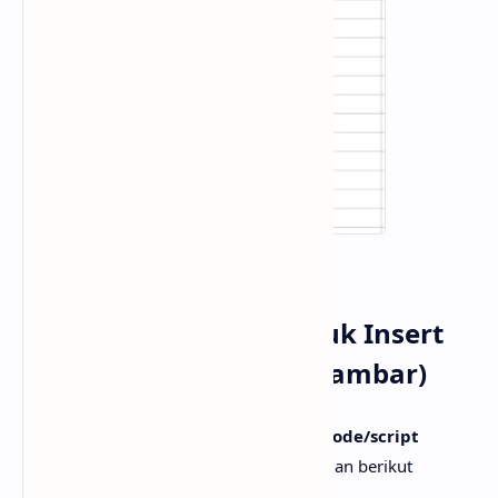
Kode/Script Macro Untuk Insert
Picture (Menyisipkan Gambar)
Tahap selanjutnya adalah menyisipkan
kode/script
macro untuk menyisipkan gambar
, dan berikut
merupakan kode/
script
tersebut: