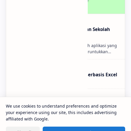
Download Aplikasi Perpustakaan Sekolah
Berbasis VBA Excel
MlatenMania.com - Satu lagi sebuah aplikasi yang
dibuat mengguna Excel , yang diperuntukkan
menejemen Perpustakaan Sekolah . Aplikasi ini
bernama S…
Update Aplikasi Kartu Pelajar Berbasis Excel
(Simple Student Card V.1.1 Pro)
Mengenal Intel Chipset LGA 1151
We use cookies to understand preferences and optimize
your experience using our site, this includes advertising
affiliated with Google.
Cara Membuat Tampilan Slide Full Screen Di