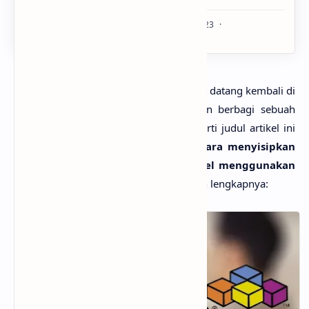
Hallo Sobar Blogger semuanya, selamat datang kembali di
MlatenMania.com
. Kembali Saya akan berbagi sebuah
tutorial
mengenai
VBA Excel
, dan seperti judul artikel ini
Saya akan berbagi
tutorial
mengenai
cara menyisipkan
gambar ke dalam lembar kerja Excel menggunakan
Macro
. Berikut merupakan pembahasan lengkapnya: