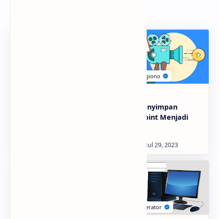
Related Posts
Mengcopy Sheet Excel
Cara Menyimpan
Sama Persis Dengan
Powerpoint Menjadi
Cepat
Video