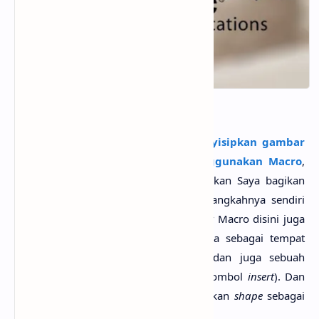
Mungkin ada banyak cara untuk
menyisipkan gambar
ke dalam lembar kerja Excel menggunakan Macro
,
dan salah satunya adalah cara yang akan Saya bagikan
pada kesempatan ini. Untuk langkah-langkahnya sendiri
adalah selain menggunakan kode/
script
Macro disini juga
kita akan menggunakan sebuah media sebagai tempat
untuk untuk menempelkan gambar dan juga sebuah
tombol untuk membuka
file
gambar (tombol
insert
). Dan
untuk media tersebut, Saya menggunakan
shape
sebagai
medianya.