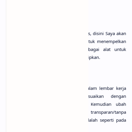
Menyisipkan Shape
Seperti yang sudah Saya jelaskan di atas, disini Saya akan
menggunakan
shape
sebagai media untuk menempelkan
gambar dan juga untuk tombol sebagai alat untuk
membuka
file
gambar yang akan kita sisipkan.
1.
Shape
untuk menempelkan gambar
Sisipkan sebuah
rectangle shape
ke dalam lembar kerja
Excel kita, untuk ukuran disesuaikan dengan
keinginan/kebutuhan masing-masing. Kemudian ubah
outline
dari
shape
tersebut menjadi transparan/tanpa
menggunakan
outline
, dan hasilnya adalah seperti pada
gambar di bawah ini: