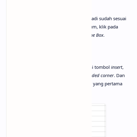
Tekan
Enter
Untuk mengetahui apakah nama
shape
tadi sudah sesuai
dengan yang kita tentukan tadi atau belum, klik pada
shape
tersebut kemudian lihat pada
Name Box
.
2.
Shape
untuk tombol
insert
Untuk
shape
yang akan dijadikan sebagai tombol
insert
,
disini Saya menggunakan
rectangle rounded corner
. Dan
Saya meletakknya persis di bawah
shape
yang pertama
tadi, dan berikut merupakan hasilnya: