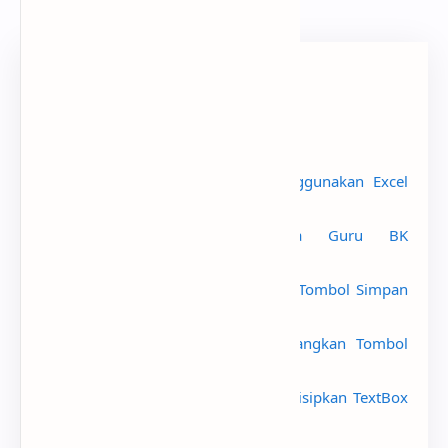
Sub SisipkanGambar()
Dim vntFilename As Variant
Baca Juga
Aplikasi Data Karyawan Menggunakan Excel
Gratis
Aplikasi Penilaian Kinerja Guru BK
Menggunakan Excel Gratis
Belajar VBA Excel : Membuat Tombol Simpan
Menggunakan Macro
Belajar VBA Excel : Menghilangkan Tombol
Close Bawaan Userform
Belajar VBA Excel : Cara Menyisipkan TextBox
Di Dalam Userform