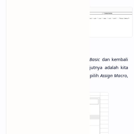
Jika sudah, tutup halaman
Visual Basic
dan kembali
ke lembar kerja Excel. Dan selanjutnya adalah kita
klik kanan pada tombol
insert
dan pilih
Assign Macro
,
perhatikan gambar di bawah ini: