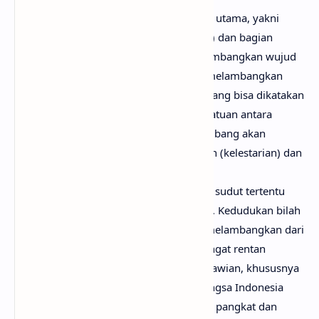
Keris
harus terdiri dari dua bagian utama, yakni
bagian
Bilah keris
(termasuk pesi) dan bagian
Ganja. Bagian Bilah dan Pesi melambangkan wujud
Lingga, sedangkan bagian Ganja melambangkan
wujud
Yoni
. Dalam falsafah Jawa, yang bisa dikatakan
sama dengan falsafah Hindu, persatuan antara
lingga dan
yoni
merupakan perlambang akan
harapan atas kesuburan, keabadian (kelestarian) dan
kekuatan dari sang pencipta.
Bilah keris
harus selalu membuat sudut tertentu
terhadap Ganja, bukan tegak lurus. Kedudukan bilah
keris yang miring atau condong, melambangkan dari
sifat manusia yang sebenarnya sangat rentan
terdapat godaan dan nafsu keduniawian, khususnya
bagi orang jawa dan juga suku bangsa Indonesia
lainnya, bahwa seseorang, apapun pangkat dan