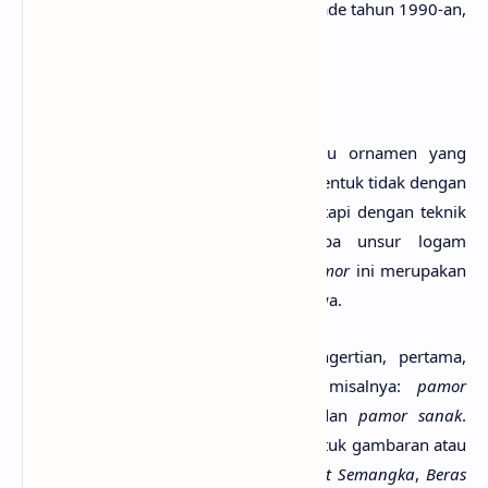
dapur
yang dikenal sampai dengan dekade tahun 1990-an,
lebih banyak lagi.
b.
Pamor Keris
Pamor
merupakan hiasan, motif, atau ornamen yang
terdapat pada bilah keris. Hiasan ini dibentuk tidak dengan
diukir, diserasah (
inlay
), atau dilapis, tetapi dengan teknik
tempaan yang menyatukan beberapa unsur logam
berlainan. Teknik tempa senjata ber-
pamor
ini merupakan
keahlian khas Indonesia
, terutama di Jawa.
Pamor
memiliki 3 (tiga) macam pengertian, pertama,
menyangkut bahan pembuatannya; misalnya:
pamor
meteorit
,
pamor Luwu
,
pamor nikel
, dan
pamor sanak
.
Pengertian kedua menyangkut soal bentuk gambaran atau
pola bentuknya. Misalnya:
pamor Ngulit Semangka
,
Beras