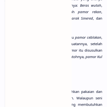
rekayasa). Contoh
pamor tiban
, misalnya:
Beras wutah
,
Ngulit Semangka
,
Pulo Tirta
. Contoh
pamor rekan
,
misalnya:
Udan Mas
,
Ron Genduru
,
Blarak Sinered
, dan
Untu Walang
.
Ada lagi yang disebut
pamor titipan
atau
pamor ceblokan
,
yakni
pamor
yang disusulkan pembuatannya, setelah
bilah keris
selesai 90 persen. Pola
pamor
itu disusulkan
pada akhir proses pembuatan
keris
. Contohnya,
pamor Kul
Buntet
,
Batu Lapak
, dan lain-lain.
2.
Warangka
Bukan hanya manusia yang membutuhkan pakaian dan
busana.
Keris
-pun juga membutuhkan. Walaupun seni
membuat
Warangka
adalah karya yang membutuhkan