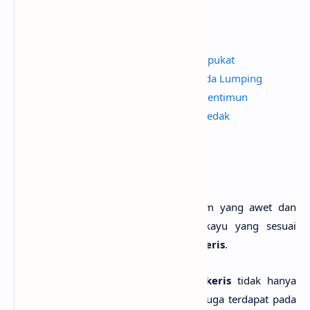
Baca Juga
Mengenal Lebih Dekat Tanaman Alpukat
Mengenal Kesenian Tradisional Kuda Lumping
Mengenal Lebih Dekat Tanaman Mentimun
Mengenal Lebih Dekat Buah Cempedak
Pengantar Ilmu Komputer
3. Cendhana
Digunakan karena memiliki bau harum yang awet dan
lama dan masih banyak lagi jenis kayu yang sesuai
digunakan untuk membuat
warangka
keris
.
Kayu yang terdapat pada
warangka
keris
tidak hanya
terdapat pada bagian atas saja, tetapi juga terdapat pada