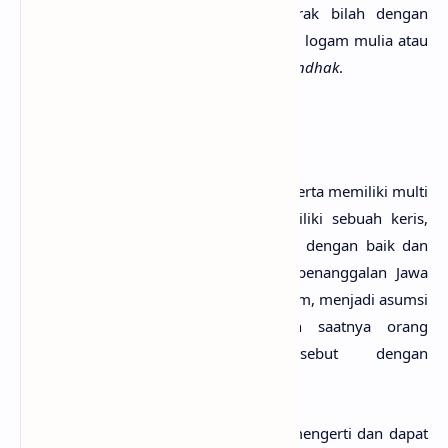
gelang (cincin) untuk membatasi gerak bilah dengan
ukiran dengan bentuk yang berhias dari logam mulia atau
dari intan. Cincin ini desebut dengan
mendhak
.
Perawatan Keris
Keris
menjadi sebuah seni yang indah serta memiliki multi
fungsi dan makna. Apabila kita memiliki sebuah keris,
hendaknya keris tersebut diperlakukan dengan baik dan
tidak sembarangan. Sasi sura dalam penanggalan Jawa
atau muharam dalam penanggalam Islam, menjadi asumsi
orang bahwa pada hari-hari itulah saatnya orang
memandikan keris atau disebut dengan
penjamasan/
diwarangi
.
Namun demikian, tidak semua orang mengerti dan dapat