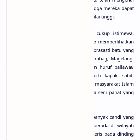
peralatan besi yang cukup bagus, sehingga mereka dapat
menciptakan karya seni pahat yang bernilai tinggi.
Keris
adalah khazanah budaya yang cukup istimewa.
Gambar timbul (
relief
) yang paling kuno memperlihatkan
besi telah wujud semasa pembentukan prasasti batu yang
ditemui di Desa Dakuwu, di daerah Grabag, Magelang,
Jawa tengah. Prasasti ini menggunakan huruf pallawa8
dan mempunyai gambar-gambar seperti kapak, sabit,
belati, pisau dan
keris
. Ini menunjukan masyarakat Islam
nusantara pada masa itu telah mencipta seni pahat yang
bernilai tinggi.
Pada zaman-zaman berikutnya, makin banyak candi yang
dibangun, termasuk candi-candi yang berada di wilayah
Jawa Timur, yang memiliki gambaran keris pada dinding