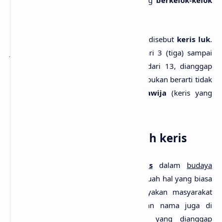
bilahnya
.
Keris yang berkelok-kelok bilahnya
disebut
keris luk
.
Jumlah kelokan atau luk-nya, mulai dari 3 (tiga) sampai
dengan 13. Keris yang luk-nya lebih dari 13, dianggap
sebagai keris yang tidak normal (tetapi bukan berarti tidak
baik) dan disebut sebagai
keris Kalawija
(keris yang
dicipta untuk kegunaan tertentu).
3. Gelar dan Nama sebuah keris
Pemberian nama pada sebuah
keris
dalam
budaya
masyarakat Islam Nusantara
adalah sebuah hal yang biasa
dan sudah menjadi kebiasaan kebanyakan masyarakat
Islam, bahkan hingga kini. Pemberian nama juga di
lakukan terhadap benda-benda lain yang dianggap