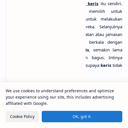
melakukan proses
perawatan terhadap
keris
itu sendiri.
Sebagia besar masyarakat Islam memilih untuk
menggunakan jasa seorang empu untuk melakukan
perawatan terhadap
keris-keris
mereka. Selanjutnya
keris-keris
yang telah melewati perawatan atau jamasan
akan memperoleh perawatan secara berkala dengan
melakukan peminyakan terhadap
keris
, semakin lama
diminyaki maka
keris
akan semakin bagus. Intinya
perawatan keris
itu adalah mencegah supaya
keris
tidak
mengalami korosi.
Meski hanya benda mati, namun keris membutuhkan
We use cookies to understand preferences and optimize
kasih sayang tersendiri. Keris dan pemilik ibaratnya adalah
your experience using our site, this includes advertising
sepasang suami-istri yang harus saling memahami.
affiliated with Google.
Dengan demikian perawatan keris menjadi sangat penting
Cookie Policy
OK, got it.
dengan tujuan untuk menjaga keris agar tetap lestari.