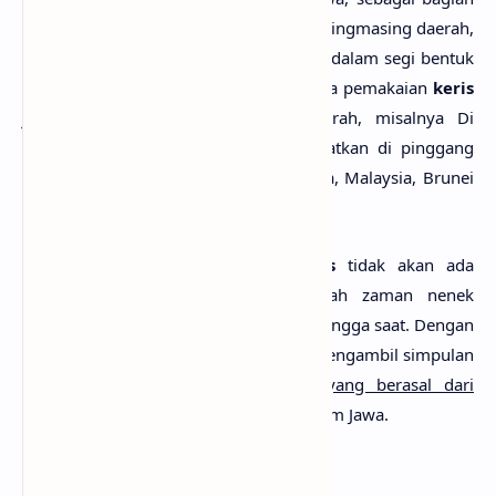
dari warisan dunia. Walaupun pada masingmasing daerah,
keris
telah mengalami perubahan baik dalam segi bentuk
maupun teknik pembuatannya. Tata cara pemakaian
keris
juga berbeda di masing-masing daerah, misalnya Di
daerah Jawa dan Sunda, keris ditempatkan di pinggang
bagian belakang. Sementara di Sumatra, Malaysia, Brunei
dan Filipina, keris ditempatkan di depan.
Sejarah panjang perkembangan
keris
tidak akan ada
habisnya, sejak masa lampau, setelah zaman nenek
moyang kita mengenal logam bahkan hingga saat. Dengan
demikian, nampaklah bagi kita untuk mengambil simpulan
bahwa
keris
adalah
benda pusaka yang berasal dari
Indonesia
, dalam hal ini masyarakat Islam Jawa.
Bagian-Bagian Keris