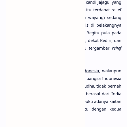
reliefnya. Misalnya pada candi Jago atau candi Jajagu, yang
dibangun tahun 1268 Masehi, di candi itu terdapat relief
yang menggambarkan Pandawa (tokoh wayang) sedang
bermain dadu. Punakawan yang terlukis di belakangnya
digambarkan sedang membawa
Keris
. Begitu pula pada
candi yang terdapat di Tegalwangi, Pare, dekat Kediri, dan
candi Panataran. pada kedua candi itu tergambar
relief
tokoh-tokoh yang memegang
keris
.
Keris
yang merupakan
budaya asli Indonesia
, walaupun
pada abad ke-14 masehi nenek moyang bangsa Indonesia
pada umumnya beragama Hindu dan Budha, tidak pernah
ditemukan bukti bahwa
budaya keris
berasal dari India
atau negara lain. Tidak pula ditemukan bukti adanya kaitan
langsung antara senjata tradisional itu dengan kedua
agama itu.