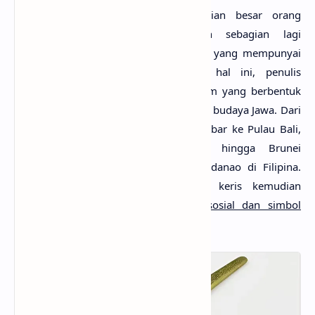
MlatenMania.com - Keris
, sebagian besar orang
menyebutnya sebagai senjata dan sebagian lagi
menyebutnya sebagai benda berharga yang mempunyai
daya magis tinggi. Namun dalam hal ini, penulis
mengartikan keris sebagai senjata tikam yang berbentuk
asimetris, bermata dua dan berasal dari budaya Jawa. Dari
tempat asalnya, keris kemudian menyebar ke Pulau Bali,
Lombok, Kalimantan, dan bahkan hingga Brunei
Darussalam, Malaysia, dan Pulau Mindanao di Filipina.
Deri hanya sekedar senjata tikam, keris kemudian
berkembang menjadi
simbol status sosial dan simbol
kejantanan/kekuasaan bagi pemiliknya
.