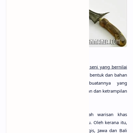
Di sisi lain
keris
disebut sebagai
karya seni yang bernilai
tinggi
. Nilainya terletak pada keindahan bentuk dan bahan
yang dipakai serta proses pembuatannya yang
memerlukan waktu yang lama, ketekunan dan ketrampilan
yang khusus.
Sebagai artefak budaya
,
keris
adalah warisan khas
kebudayaan Nusantara dan juga Melayu. Oleh kerana itu,
keris
lazim dipakai orang di Riau, Bugis, Jawa dan Bali