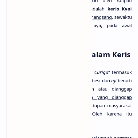
Majapahit
yang konon pernah dicuri oleh Adipati
Blambangan.
Keris
terkenal lainnya adalah
keris Kyai
Setan Kober
yang dipakai oleh
Arya Penangsang
, sewaktu
berperang melawan Danang Sutawijaya, pada awal
berdirinya
kerajaan Pajang
.
Unsur-Unsur Penting Dalam Keris
Keris
atau Dhuwung dan disebut juga “
Curiga
” termasuk
yang dinamakan
tosan aji
(
tosan
berarti besi dan
aji
berarti
dihormati karena memiliki kelebihan atau dianggap
bertuah).
Keris
adalah
jenis senjata yang dianggap
bertuah atau keramat
dan dalam kehidupan masyarakat
Islam dipandang sebagai pusaka. Oleh karena itu
perawatannya menjadi sangat khusus.