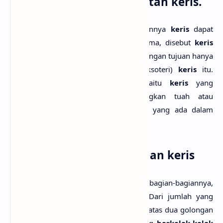
1. Cara dan Niat pembuatan keris.
Ditinjau dari cara dan niat pembuatannya
keris
dapat
dibagi atas dua golongan besar. Pertama, disebut
keris
ageman
, yaitu
keris
yang diciptakan dengan tujuan hanya
mementingkan keindahan lahiriah (eksoteri)
keris
itu.
Kedua, desebut
keris tayuhan
, yaitu
keris
yang
diciptakan dengan lebih mementingkan tuah atau
kekuatan gaibnya (
isoteri
atau
esoteri
) yang ada dalam
keris
.
2. Bentuk dan Kelengkapan keris
Ditinjau dari bentuk dan kelengkapan bagian-bagiannya,
keris
terbagi atas 240 dapur
keris
. Dari jumlah yang
ratusan itu, secara umum dapat dibagi atas dua golongan
besar, yaitu
keris yang lurus
dan yang
berkelok-kelok