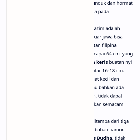
kedudukannya, harus senantiasa tunduk dan hormat
bukan saja pada sang pencipta, juga pada
sesamanya.
Ukuran panjang
bilah keris
yang lazim adalah
antara 33 - 38 cm. Beberapa keris luar jawa bisa
mencapai 58 cm, bahkan keris buatan filipina
selatan, panjangnya ada yang mencapai 64 cm. yang
terpendek adalah
keris
budha
dan
keris
buatan nyi
sombro pajajaran, yakni hanya sekitar 16-18 cm.
Tetapi,
keris
yang dibuat orang amat kecil dan
pendek, misalnya hanya 12 cm, atau bahkan ada
yang lebih kecil dari ukuran Fullpen, tidak dapat
digolongkan sebagai
keris
, melainkan semacam
jimat berbentuk
keris-kerisan
.
Keris
yang baik harus dibuat dan ditempa dari tiga
macam logam yakni besi, baja dan bahan pamor.
Pada keris-keris tua, misalnya
keris Budha
, tidak