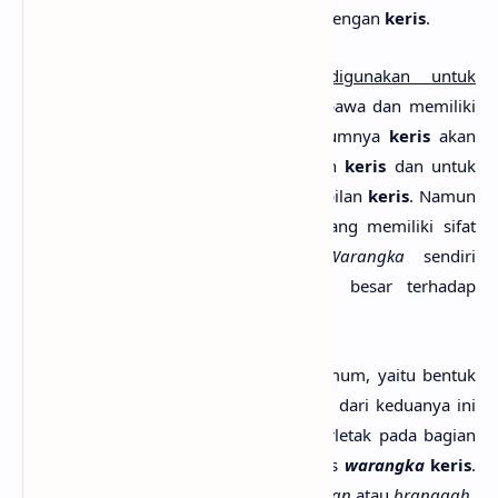
keahlian khusus, tetapi harus menyatu dengan
keris
.
Warangka
adalah
sarung yang digunakan untuk
menyimpan keris
agar aman untuk dibawa dan memiliki
bentuk yang lebih menarik. Pada umumnya
keris
akan
dibuatkan
warangka
untuk menyimpan
keris
dan untuk
menambahkan keindahan pada penampilan
keris
. Namun
ada beberapa buah
keris
yang memang memiliki sifat
tidak mau diberikan
warangka
.
Warangka
sendiri
sebenarnya memiliki pengaruh yang besar terhadap
kekuatan gaib
yang ada di dalam
keris
.
Warangka
dibagi dalam dua bentuk umum, yaitu bentuk
yogjakarta dan bentuk solo. Perbedaan dari keduanya ini
dapat dilihat dari bentuk kayu yang terletak pada bagian
pintu
bilah keris
atau pada bagian atas
warangka
keris
.
Bagian ini sering disebut dengan
gayaman
atau
branggah
.