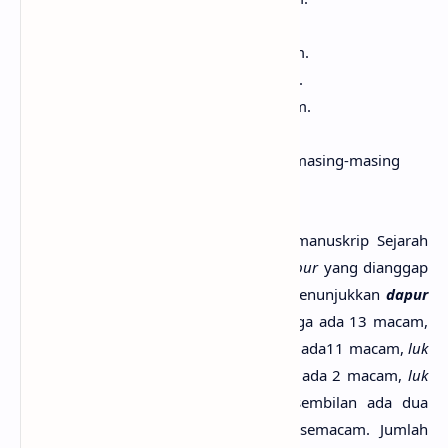
Keris
luk
sebelas
ada 10 macam.
Keris
luk
tigabelas
ada 11 macam.
Keris
luk
limabelas
ada 3 macam.
Keris
luk
tujuhbelas
ada 2 macam.
Keris
luk
sembilan belas
,
Sampai
luk
duapuluh sembilan
masing-masing
ada satu macam.
Namun dalam catatan lain, menurut manuskrip Sejarah
Empu, karya Pangeran Wijil, jumlah
dapur
yang dianggap
pakem lebih banyak lagi. Catatan itu menunjukkan
dapur
keris lurus
ada 44 macam, yang
luk
tiga ada 13 macam,
luk
sebelas ada 10 macam,
luk
tigabelas ada11 macam,
luk
limabelas ada 6 macam,
luk
tujuhbelas ada 2 macam,
luk
sembilanbelas sampai
luk
duapuluh sembilan ada dua
macam, dan
luk
tigapuluh lima ada semacam. Jumlah