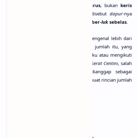
keris
yang dimaksud adalah
keris lurus
, bukan
keris
yang memakai
luk
. Lain lagi kalau disebut
dapur
-nya
Sabuk Inten
, maka itu pasti
keris yang ber-
luk
sebelas
.
Masyarakat Islam suku bangsa Jawa mengenal lebih dari
145 macam
dapur
keris
. Namun dari jumlah itu, yang
dianggap sebagai
dapur
keris
yang baku atau mengikuti
pakem hanya sekitar 120 macam saja.
Serat Centini
, salah
satu sumber tertulis, yang dapat dianggap sebagai
pedoman
dapur
keris
yang pakem memuat rincian jumlah
dapur
keris
sbb:
Keris lurus
ada 40 macam dapur.
Keris
luk
tiga
ada 11 macam.
Keris
luk
lima
ada 12 macam.
Keris
luk
tujuh
ada 8 macam.
Keris
luk
sembilan
ada 13 macam.