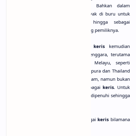
sebagai pelengkap busana mereka. Bahkan dalam
kehidupan modern saat ini
keris
banyak di buru untuk
dijadikan sebagai benda koleksi hingga sebagai
pemenuhan kebutuhan tertentu dari sang pemiliknya.
Seiring berjalannya waktu,
budaya keris
kemudian
menyebar ke kawasan lain di Asia Tenggara, terutama
yang mempunyai asas kebudayaan Melayu, seperti
Malaysia, Brunei, Filipina Selatan, Singapura dan Thailand
Selatan.
Keris
termasuk jenis senjata tikam, namun bukan
semua senjata tikam dapat disebut sebagai
keris
. Untuk
itu, perlu dijelaskan kriteria yang harus dipenuhi sehingga
layak disebut sebagai
keris
.
Sebuah benda dapat digolongkan sebagai
keris
bilamana
benda itu memenuhi kriteria berikut: