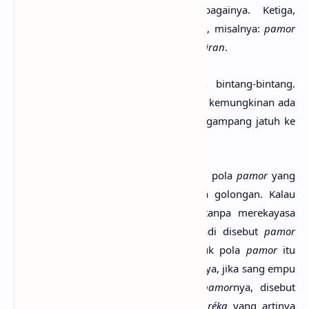
Wutah
,
Ri Wader
,
Adeg
, dan sebagainya. Ketiga,
menyangkut soal teknik pembuatannya, misalnya:
pamor
mlumah
,
pamor miring
, dan
pamor puntiran
.
Pamor
didapat dari pecahan-pecahan bintang-bintang.
Malam dan siang sebetulnya sama saja, kemungkinan ada
permukaan bintang dari lazuardi yang gampang jatuh ke
bumi.
Selain itu, ditinjau dari niat sang empu, pola
pamor
yang
terjadi masih dibagi lagi menjadi dua golongan. Kalau
sang empu membuat
pamor
keris
tanpa merekayasa
polanya, maka pola
pamor
yang terjadi disebut
pamor
tiban
. Orang akan menganggap bentuk pola
pamor
itu
terjadi karena anugerah Tuhan. Sebaliknya, jika sang empu
lebih dulu membuat rekayasa pola
pamor
nya, disebut
pamor rekan
(
rékan
berasal dari kata
réka
yang artinya