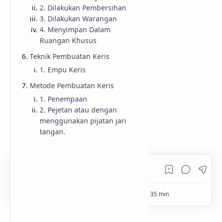
2. Dilakukan Pembersihan
RTL Mode
3. Dilakukan Warangan
4. Menyimpan Dalam
Rich Results Test
Ruangan Khusus
PageSpeed Insights
Teknik Pembuatan Keris
1. Empu Keris
Metode Pembuatan Keris
1. Penempaan
2. Pejetan atau dengan
menggunakan pijatan jari
tangan.