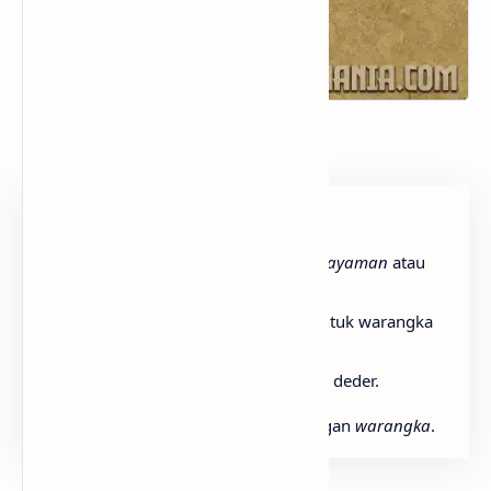
Warangka Keris
Keterangan:
Rangka
, disebut juga dengan
gayaman
atau
branggah
.
Deder
, kayu yang digunakan untuk warangka
pada bagian ini.
Pendhok
, hiasan yang ada pada deder.
Seluruh bagian tersebut disebut dengan
warangka
.