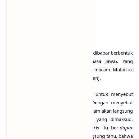
1. Bilah Keris
a.
Dapur Keris
Dapur
ialah pusaka (
keris
) yang banyak dibabar
berbentuk
lurus dan lengkok
(
Luk
dalam bahasa Jawa). Yang
berbentuk
luk
, jumlah
luk
nya bermacam-macam. Mulai luk
3 (tiga) sampai luk 29 (dua puluh sembilan).
Dapur adalah istilah yang digunakan untuk menyebut
nama bentuk atau type bilah keris. Dengan menyebut
nama
dapur
keris
, orang yang telah paham akan langsung
tahu, bentuk
keris
yang seperti apa yang dimaksud.
Misalnya, seseorang mengatakan: "
Keris
itu ber-
dapur
Tilam Upih
", maka yang mendengar langsung tahu, bahwa