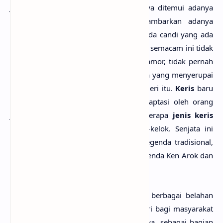
Jika pada beberapa candi di Pulau Jawa ditemui adanya
gambar timbul (
relief
) yang menggambarkan adanya
senjata yang berbentuk
keris
, maka pada candi yang ada
di India atau negara lain, bentuk senjata semacam ini tidak
pernah ada. Bahkan senjata yang berpamor, tidak pernah
ada dalam sejarah India. Bentuk senjata yang menyerupai
keris
pun tidak pernah dijumpai di negeri itu.
Keris
baru
dijumpai setelah kedua cerita itu diadaptasi oleh orang
Jawa dan menjadi cerita wayang. Beberapa
jenis keris
memiliki mata pedang yang berkelok-kelok. Senjata ini
sering disebut-sebut dalam berbagai legenda tradisional,
seperti
keris Mpu Gandring
dalam legenda Ken Arok dan
Ken Dedes.
Keris
yang saat ini sudah terkenal di berbagai belahan
dunia juga menjadi daya tarik tersendiri bagi masyarakat
Islam, khususnya masyarakat Islam Jawa, sebagai bagian