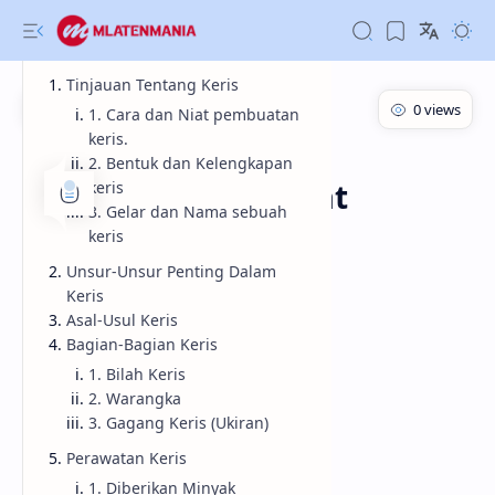
Tinjauan Tentang Keris
1. Cara dan Niat pembuatan
keris.
Informasi
Beranda
2. Bentuk dan Kelengkapan
Pembahasan Singkat
keris
3. Gelar dan Nama sebuah
Mengenai Keris
keris
Unsur-Unsur Penting Dalam
Pembahasan Singkat Mengenai Keris
Keris
Asal-Usul Keris
Bagian-Bagian Keris
1. Bilah Keris
2. Warangka
3. Gagang Keris (Ukiran)
Perawatan Keris
1. Diberikan Minyak