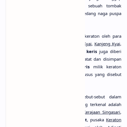
mempunyai kelebihan, seperti pada sebuah tombak
trisula, gong atau bende Kyai Simo, pedang naga puspa
dan sebagainya.
Keris
yang dibuat dalam lingkungan keraton oleh para
empu keraton, umumnya diberi gelar
Kyai
,
Kanjeng Kyai,
dan
Kanjeng Kyai Ageng
. Selain gelar,
keris
juga diberi
nama. Gelar dan
nama keris
itu tercatat dan disimpan
dalam arsip keraton. Sedangkan
keris
milik keraton
biasanya disimpan dalam ruangan khusus yang disebut
Gedong Pusaka.
Keris-keris
yang terkenal dan disebut-sebut dalam
legenda atau cerita rakyat, yang paling terkenal adalah
keris Empu Gandring
pada zaman
Kerajaan Singasari
,
keris Kanjeng Kyai Ageng Sengkelat
, pusaka
Keraton