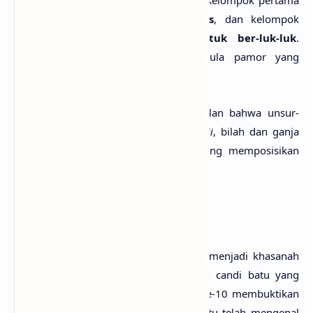
Keris
terdiri dalam 2 kelompok besar. Kelompok pertama
adalah
keris yang berbentuk lurus
, dan kelompok
kedua adalah
keris yang berbentuk ber-luk-luk
.
Selanjutnya dalam
keris
terdapat pula pamor yang
berjumlah lebih dari 150 ragam pamor.
Dengan demikian dapat ditarik simpulan bahwa unsur-
unsur dalam
keris
terdiri dari
tosan aji
, bilah dan ganja
serta pamor sebgai unsur penting yang memposisikan
sebuah
keris
dalam tingkatan tertentu.
Asal-Usul Keris
Keris
serta
senjata tradisional
lainnya menjadi khasanah
budaya Indonesia. Berbagai bangunan candi batu yang
dibangun pada zaman sebelum abad ke-10 membuktikan
bahwa bangsa Indonesia pada waktu itu telah mengenal