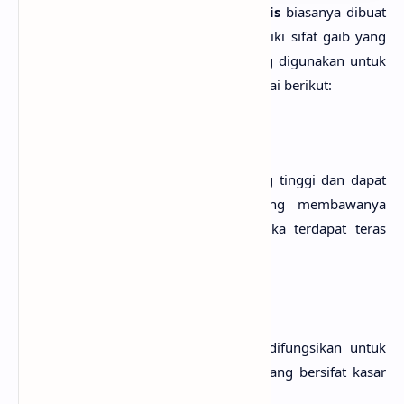
Pada bagian atas, maka
warangka
keris
biasanya dibuat
dari kayu yang cukup keras dan memiliki sifat gaib yang
tidak kasar. Adapun kriteria yang sering digunakan untuk
membuat
warangka
keris
adalah sebagai berikut:
1.
Asam Jawa
Dipilih karena memiliki kekerasan yang tinggi dan dapat
dipercaya akan membuat orang yang membawanya
merasa lebih berwibawa lebih-lebih jika terdapat teras
didalamnya.
2. Boga
Digunakan sebagai
warangka
adalah difungsikan untuk
meredam kekuatan gaib dalam keris yang bersifat kasar
dan panas.