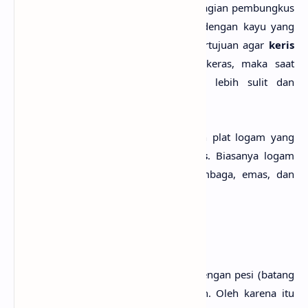
bagian dalam
warangka
keris
. Pada bagian pembungkus
dalam, maka keris adalah dibungkus dengan kayu yang
biasanya tidak terlalu keras. Hal ini bertujuan agar
keris
tidak bergesek dengan kayu terlalu keras, maka saat
mengeluarkan keris akan cenderung lebih sulit dan
permukaan keris akan mudah rusak.
Bagian ini biasanya dibungkus dengan plat logam yang
memang dibentuk khusus untuk
keris
. Biasanya logam
yang digunakan adalah kuningan, tembaga, emas, dan
perak atau jenis logam mulia lainnya.
3. Gagang Keris (Ukiran)
Gagang keris
harus dapat menyatu dengan pesi (batang
logam/bilahnya) dalam kondisi apapun. Oleh karena itu