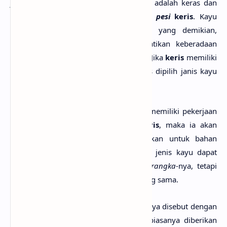
jenis kayu yang digunakan seharusnya adalah keras dan
memiliki daya cekam yang kuat pada
pesi
keris
. Kayu
disamping harus memiliki sifat fisik yang demikian,
gagang keris
juga harus memperhatikan keberadaan
kekuatan gaib
yang ada didalam
keris
. Jika
keris
memiliki
sifat yang keras dan kasar, maka harus dipilih janis kayu
yang berlawanan dengan sifat tersebut.
Bagi seseorang tukang yang memang memiliki pekerjaan
membuat
warangka
dan
gagang keris
, maka ia akan
menanyakan jenis jayu yang digunakan untuk bahan
pembuatnya. Pada bagian gagang ini, jenis kayu dapat
dipilih berbeda dengan kayu pada
warangka
-nya, tetapi
dapat juga dipilih dengan jenis kayu yang sama.
Gagang keris
atau pegangan ini biasanya disebut dengan
sebutan
ukiran
. Di bawah
ukiran
ini biasanya diberikan