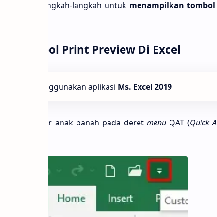
ra ataupun langkah-langkah untuk
menampilkan tombol 
n Tombol Print Preview Di Excel
l
ini Saya menggunakan aplikasi
Ms. Excel 2019
yang bergambar anak panah pada deret
menu
QAT (
Quick A
awah ini: