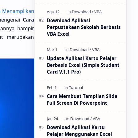
tidak diragukan lagi merupakan inti
dari semua inti. CPU dengan soket
a Menampilkan
LGA 1151 mendom…
mengenai
Cara
Download Aplikasi
Perpustakaan Sekolah Berbasis
kannya hampir
VBA Excel
kut merupakan
Update Aplikasi Kartu Pelajar
Berbasis Excel (Simple Student
Card V.1.1 Pro)
Cara Membuat Tampilan Slide
Full Screen Di Powerpoint
Download Aplikasi Kartu
Pelajar Menggunakan Excel