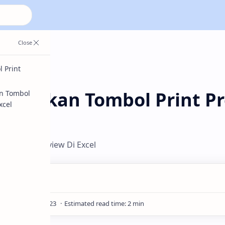
 Print
mpilkan Tombol Print P
n Tombol
xcel
l Print Preview Di Excel