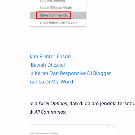
to Menggunakan Printer Epson
kat Atas Dan Bawah Di Excel
aman Sitemap Keren Dan Responsive Di Blogger
 Simbol Matematika Di Ms. Word
 Word 2019
n terbuka jendela
Excel Options
, dan di dalam jendela terseb
s from
menjadi
All Commands
: