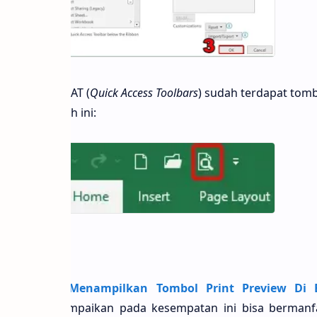
 deret
menu
QAT (
Quick Access Toolbars
) sudah terdapat tom
mbar di bawah ini:
ngenai
Cara Menampilkan Tombol Print Preview Di E
ah Saya sampaikan pada kesempatan ini bisa bermanfa