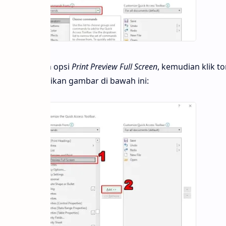
n klik pilihan opsi
Print Preview Full Screen
, kemudian klik 
ol OK, perhatikan gambar di bawah ini: