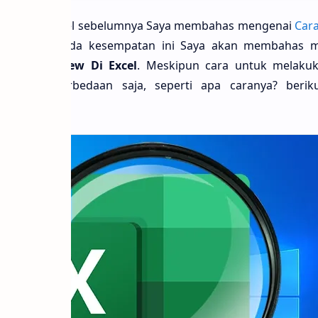
ika pada artikel sebelumnya Saya membahas mengenai
Car
 Di Word
, pada kesempatan ini Saya akan membahas 
Print Preview Di Excel
. Meskipun cara untuk melaku
 sedikit perbedaan saja, seperti apa caranya? beri
: