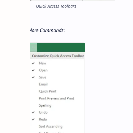
Quick Access Toolbars
 pilihan/opsi
More Commands
: