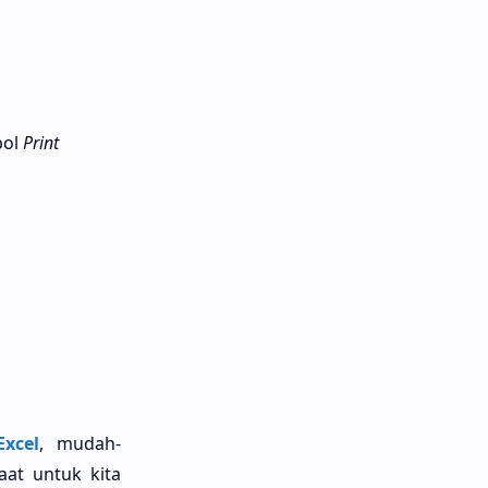
bol
Print
xcel
, mudah-
at untuk kita