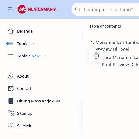
Beranda
Menampilkan Tombol
Topik 1
Preview Di Excel
Tutorial
Beranda
Topik 2
Cara Mena
Cara Menampilka
Print Preview Di E
Di Excel
About
Contact
Cara Menampilkan Tombo
Hitung Masa Kerja ASN
Sitemap
Safelink