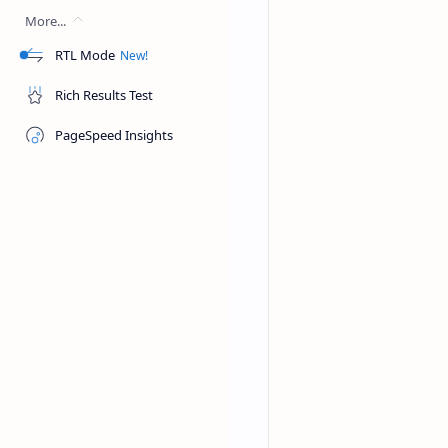
More...
MlatenMania.com -
J
RTL Mode
Tombol Print Preview
Menampilkan Tombol 
Rich Results Test
sama, hanya terdapat
PageSpeed Insights
pembahsan lengkapnya