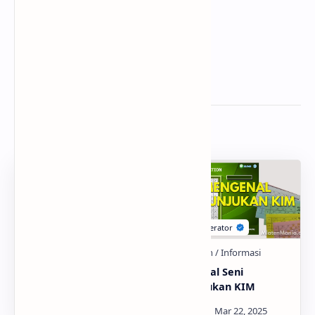
Related Posts
Penyalahgunaan
Mengenal Seni
Narkoba
Pertunjukan KIM