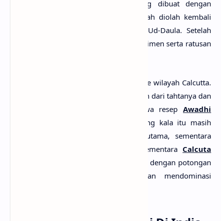
Mughal. Kemudian nasi biryani yang dibuat dengan
campuran daging, kentang, dan rempah diolah kembali
oleh Asaf-Ud-Daula pada masa Shuja-Ud-Daula. Setelah
menghabiskan banyak uang dan eksperimen serta ratusan
koki, tercipta varietas
Awadhi Biryani
.
Awadhi Biryani
kemudian menyebar ke wilayah Calcutta.
Hal ini terjadi ketika Wajid Ali Shah turun dari tahtanya dan
dikirim ke Calcutta sembari membawa resep
Awadhi
Biryani
. Namun,
Awadhi Biryani
yang kala itu masih
mengandalkan daging sebagai lauk utama, sementara
kentang hanya sebagai pelengkap. Sementara
Calcuta
Biryani
justru menyajikan
nasi biryani
dengan potongan
kentang yang berukuran besar dan mendominasi
dibandingkan daging.