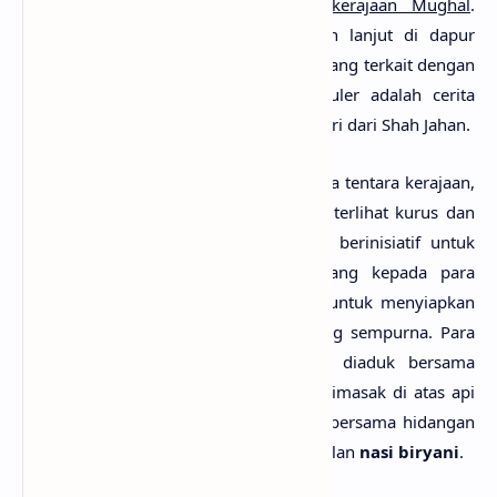
Persia dan dibawa ke India oleh
kerajaan Mughal
.
Kemudian biryani dikembangkan lebih lanjut di dapur
kerajaan Mughal
. Ada banyak legenda yang terkait dengan
evolusi biryani. Salah satu yang populer adalah cerita
tentang Mumtaz Mahal yaitu seorang istri dari Shah Jahan.
Ketika Mumtaz Mahal mengunjungi bara tentara kerajaan,
ia menemukan bahwa tentara Mughal terlihat kurus dan
kurang gizi. Oleh sebab itu, Mumtaz berinisiatif untuk
memberikan makanan bergizi seimbang kepada para
prajurit. Ia meminta para koki istana untuk menyiapkan
hidangan dengan daging dan nasi yang sempurna. Para
koki kemudian membuat nasi yang diaduk bersama
rempah-rempah termasuk kunyit dan dimasak di atas api
kayu. Kemudian daging juga disajikan bersama hidangan
tersebut. Inilah cikal bakal dari kemunculan
nasi biryani
.