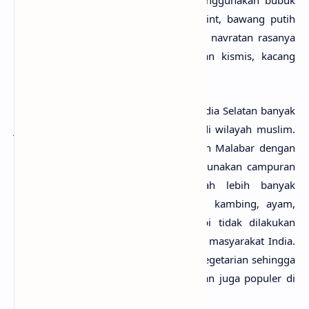
cabai, kunyit, bawang, tomat, daun mint, bawang putih
serta garam masala. Pada jenis biryani navratan rasanya
sedikit manis karena ada penambahan kismis, kacang
mete, serta buah-buahan lain.
Sementara secara umum di kawasan India Selatan banyak
jenis biryani yang muncul khususnya di wilayah muslim.
Contohnya di Hyderabad, Lucknow, dan Malabar dengan
karakteristik
nasi biryani
yang menggunakan campuran
seafood
. Sementara di India Tengah lebih banyak
menggunakan daging domba, daging kambing, ayam,
atau daging kerbau. Penggunaan sapi tidak dilakukan
karena ini merupakan hewan suci bagi masyarakat India.
Selain itu 40% penduduk India adalah vegetarian sehingga
nasi biryani yang menggunakan sayuran juga populer di
sana.