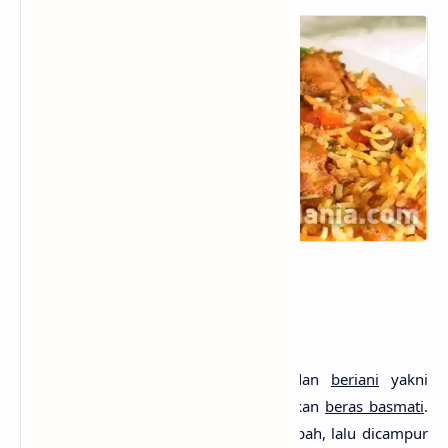
Nasi Biryani
Nasi biryani
disebut juga
biriani
dan
beriani
yakni
hidangan berupa nasi yang menggunakan
beras basmati
.
Beras ini dimasak dengan rempah-rempah, lalu dicampur