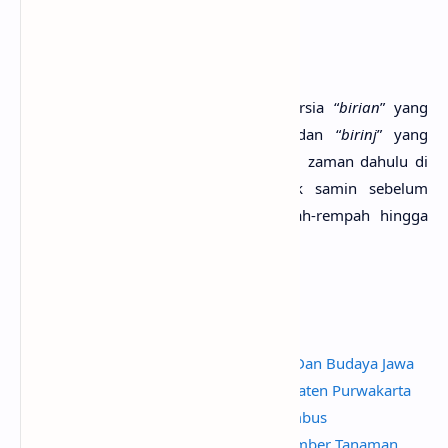
Asal Usul Nasi Biryani
Kata “
biryani
” berasal dari bahasa Persia “
birian
” yang
artinya
digoreng sebelum dimasak
dan “
birinj
” yang
artinya
nasi
. Penamaan ini berasal dari zaman dahulu di
mana beras digoreng dalam minyak samin sebelum
direbus di dalam air bersama rempah-rempah hingga
setengah matang.
Baca Juga
Mengenal Lebih Dekat Madu
Tradisi Kupatan : Akulturasi Islam Dan Budaya Jawa
Sate Maranggi Kuliner Khas Kabupaten Purwakarta
Mengenal Lebih Dekat Tempe Gembus
Kandungan Pati Pada Berbagai Sumber Tanaman