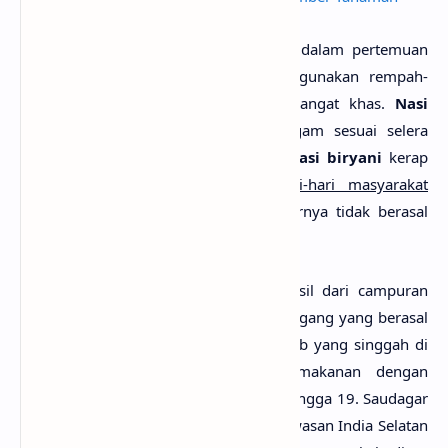
Nasi biryani
sering dikonsumsi baik dalam pertemuan
formal maupun informal yang menggunakan rempah-
rempah aromatik sehingga rasanya sangat khas.
Nasi
biryani
memiliki varietas yang beragam sesuai selera
masyarakat lokal di India. Meskipun
nasi biryani
kerap
diidentikkan dengan
makanan sehari-hari masyarakat
India
, namun nasi rempah ini sebenarnya tidak berasal
dari India.
Faktanya
nasi biryani
merupakan hasil dari campuran
budaya dan tradisi serta masakan. Pedagang yang berasal
dari Turki, Afghanistan, Persia, dan Arab yang singgah di
India telah meninggalkan budaya makanan dengan
rempah yang kaya sekitar abad ke 18 hingga 19. Saudagar
Arab membawa rempah-rempah ke kawasan India Selatan