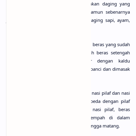
dengan sayuran dan daging. Kebanyakan daging yang
digunakan adalah daging kambing, namun sebenarnya
juga bisa divariasikan menggunakan daging sapi, ayam,
udang, dan ikan.
Secara spesifik,
nasi biryani
dibuat dari beras yang sudah
direbus di panci yang terpisah. Setelah beras setengah
matang, beras kemudian dicampur dengan kaldu
berbumbu. Lalu ditutup rapat di dalam panci dan dimasak
hingga kaldu menyerap ke dalam nasi.
Nasi biryani
sering disamakan dengan nasi pilaf dan nasi
kebuli. Secara khusus nasi biryani berbeda dengan pilaf
dalam hal memasak. Jika memasak nasi pilaf, beras
digoreng bersama dengan rempah-rempah di dalam
minyak samin dan langsung ditunggu hingga matang.