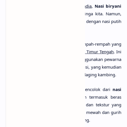
MlatenMania.com -
Masakan khas India
,
Nasi biryani
mungkin sudah tidak asing lagi di telinga kita. Namun,
bentuk dan warna
nasi biryani
berbeda dengan nasi putih
yang biasa dikonsumsi sehari-sehari.
Hidangan yang berupa nasi dengan rempah-rempah yang
kaya ini adalah
makanan khas India dan Timur Tengah
. Ini
adalah nasi biryani yang biasanya menggunakan pewarna
alami seperti kunyit dan saffron pada nasi, yang kemudian
dihidangkan bersama daging terutama daging kambing.
Selain itu, karakteristik yang paling mencolok dari
nasi
biryani
adalah beras yang digunakan termasuk beras
basmati yang diketahui memiliki rasa dan tekstur yang
lebih unik.
Nasi biryani
yang berkesan mewah dan gurih
ini ternyata memiliki sejarah yang panjang.