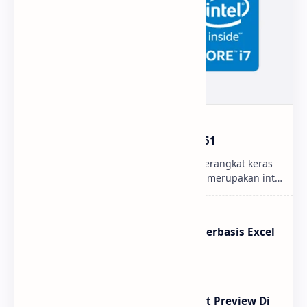
Mengenal Intel Chipset LGA 1151
MlatenMania.com - Dalam dunia perangkat keras
komputer, CPU tidak diragukan lagi merupakan inti
dari semua inti. CPU dengan soket LGA 1151
mendom…
Update Aplikasi Kartu Pelajar Berbasis Excel
(Simple Student Card V.1.1 Pro)
Cara Menampilkan Tombol Print Preview Di