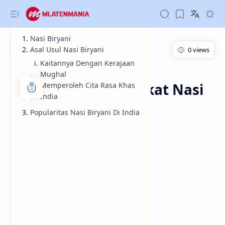
Nasi Biryani
Asal Usul Nasi Biryani
Kaitannya Dengan Kerajaan
Informasi
Kuliner
Beranda
Mughal
Mengenal Lebih Dekat Nasi
Memperoleh Cita Rasa Khas
India
Biryani
Popularitas Nasi Biryani Di India
Mengenal Lebih Dekat Nasi Biryani