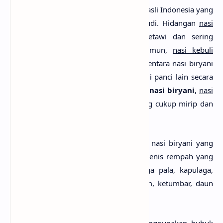
Sementara
nasi kebuli
adalah hidangan asli Indonesia yang
dibuat oleh warga keturunan Arab Saudi. Hidangan
nasi
kebuli
populer dalam masyarakat Betawi dan sering
disamakan dengan
nasi biryani
. Namun,
nasi kebuli
dimasak bersamaan dengan kaldu sementara nasi biryani
dibuat dari beras yang sudah direbus di panci lain secara
terpisah. Akan tetapi dari segi rasa baik
nasi biryani
,
nasi
kebuli
, maupun pilaf memiliki rasa yang cukup mirip dan
tidak berbeda jauh.
Rempah adalah kunci utama dari rasa nasi biryani yang
menggugah selera. Setidaknya ada 15 jenis rempah yang
digunakan termasuk ghee, pala, bunga pala, kapulaga,
cengkeh, kayu manis, lada, daun salam, ketumbar, daun
ketumbar, jahe, kunyit, atau saffron.
Sementara untuk bumbunya biasa menggunakan bubuk