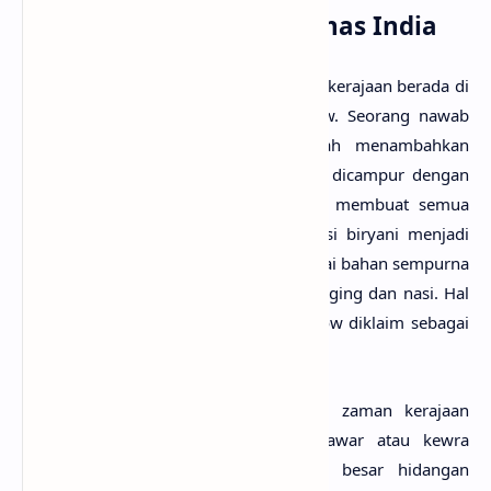
Memperoleh Cita Rasa Khas India
Selama pemerintahan Mughal, ibu kota kerajaan berada di
Awadh atau sekarang disebut Lucknow. Seorang nawab
dari Awadh bernama Wajid Ali Shah menambahkan
potongan kentang ke dalam nasi yang dicampur dengan
rempah-rempah sebelumnya. Hasilnya membuat semua
penduduk kerajaan terkejut karena nasi biryani menjadi
lebih kaya dan kentang dianggap sebagai bahan sempurna
yang sangat tepat disajikan bersama daging dan nasi. Hal
ini yang mendasari Awadh atau Lucknow diklaim sebagai
kota kelahiran kuliner tersebut.
Secara tradisonal
nasi biryani
pada zaman kerajaan
Mughal belum menggunakan air mawar atau kewra
seperti yang digunakan di sebagian besar hidangan