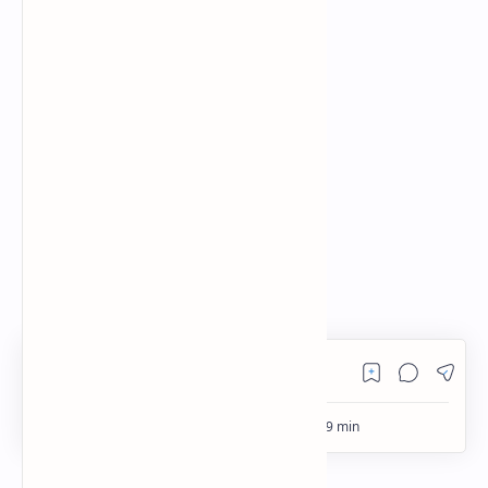
RTL Mode
Rich Results Test
PageSpeed Insights