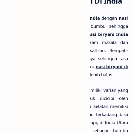
Popularitas Nasi Biryani Di India
Perbedaan utama antara nasi
biryani India
dengan
nasi
biryani
negara lain
adalah pilihan bumbu sehingga
menghasilkan rasa yang sangat khas.
Nasi biryani India
saat ini mayoritas menggunakan garam masala dan
pewarna alami seperti kunyit atau saffron. Rempah-
rempah yang digunakan juga lebih kaya sehingga rasa
pedas dan gurihnya lebih kuat. Sementara
nasi biryani
di
negara Timur Tengah atau Arab
rasanya lebih halus.
Di sisi lain,
nasi biryani India
juga memiliki varian yang
unik yang membuatnya wajib untuk dicicipi oleh
wisatawan asing. Nasi biryani dari India Selatan memiliki
rasa kelapa dan sedikit rasa asam atau terkadang bisa
memiliki rasa sedikit rasa cabai. Akan tetapi, di India Utara
nasi biryani
menggunakan dadih sebagai bumbu