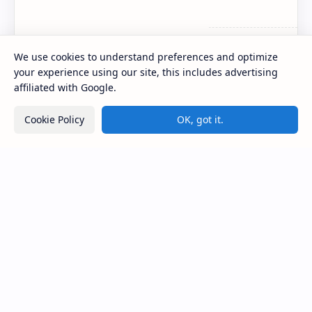
Excel
We use cookies to understand preferences and optimize
Mengenal Seri RTX Dari Nvidia
your experience using our site, this includes advertising
affiliated with Google.
Cara Membuat Tampilan Slide Full Screen Di
Cookie Policy
OK, got it.
Powerpoint
MlatenMania.com
Selamat datang di Blog Sederhana Saya ini, jika ada yang ingin
dintanyakan silahkan hubungi Saya melalui link kontak yang