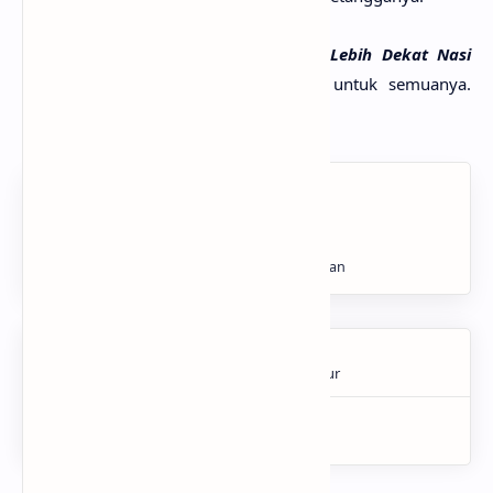
Demikian artikel mengenai
Mengenal Lebih Dekat Nasi
Biryani
, mudah-mudahan bermanfaat untuk semuanya.
Sekian dan terimakasih.
About the author
Hobi nulis meskipun masih berantakan