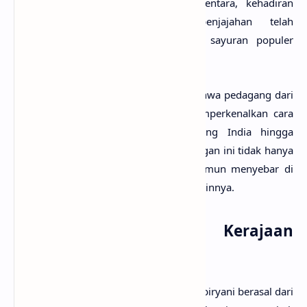
ketika melakukan perdagangan. Sementara, kehadiran
bangsa Eropa pada zaman penjajahan telah
memperkenalkan negara India pada sayuran populer
seperti kentang dan tomat.
Banyak pendapat yang mengatakan bahwa pedagang dari
bangsa Persia yang pertama kali memperkenalkan cara
memasak
nasi biryani
kepada orang India hingga
menyebar ke Pakistan. Kemudian hidangan ini tidak hanya
populer di India maupun Pakistan, namun menyebar di
negara Timur Tengah dan Asia Selatan lainnya.
Kaitannya Dengan Kerajaan
Mughal
Banyak sejarawan yang percaya bahwa biryani berasal dari