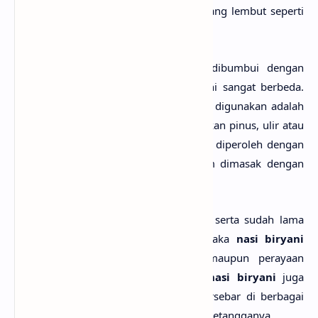
perendam dan rempah-rempah utuh yang lembut seperti
kapulaga, kayu manis, dan daun salam.
Beberapa
nasi biryani India
juga dibumbui dengan
wangian bunga yang membuat nasi ini sangat berbeda.
Beberapa jenis wewangian yang sering digunakan adalah
melati, mawar, kewra, serta menggunakan pinus, ulir atau
buah kering lainnya. Rasa ini juga bisa diperoleh dengan
menggoreng nasi dalam
ghee
sebelum dimasak dengan
daging atau sayuran.
Dikarenakan sejarahnya yang panjang serta sudah lama
menjadi
hidangan khas dari India
, maka
nasi biryani
sangat populer pada acara besar maupun perayaan
keagamaan. Tak hanya itu, saat ini
nasi biryani
juga
sudah memiliki puluhan jenis yang tersebar di berbagai
daerah India maupun di negara-negara tetangganya.