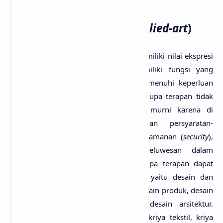
2. Seni rupa terapan (
applied-art
)
Berbeda dengan seni murni. Selain memiliki nilai ekspresi
dan estetis, seni terapan juga memiliki fungsi yang
pragmatis, yakni berperan dalam memenuhi keperluan
hidup manusia. Membuat karya seni rupa terapan tidak
sebebas membuat karya seni rupa murni karena di
dalamnya harus mempertimbangkan persyaratan-
persyaratan tertentu, seperti syarat keamanan (
security
),
kenyamanan (
comfortable
), dan keluwesan dalam
penggunaan (
flexibility
). Karya seni rupa terapan dapat
digolongkan menjadi dua kelompok, yaitu desain dan
kriya. Contoh desain:
desain grafis
, desain produk, desain
ruangan (
interior
), desain pakaian, desain arsitektur.
Contoh kriya: kriya kayu, kriya kulit, kriya tekstil, kriya