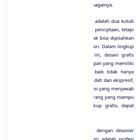
bambu, kriya rotan, kriya logam, dan sebagainya.
Seni rupa murni dan seni rupa terapan adalah dua kutub
yang berbeda berdasarkan pada konsep penciptaan, tetapi
keduanya adalah seni yang terkadang tak bisa dipisahkan
dan yang satu tak melebihi nilai yang lain. Dalam lingkup
keilmuan yang dibahas dalam buku ini, desain grafis
sendiri merupakan bagian dari seni terapan yang memiliki
peranan fungsi.
Desain grafis
yang baik tidak hanya
mempersembahkan karya visual yang indah dan ekspresif,
namun juga karya tersebut menjadi solusi yang menjawab
problem grafis yang ada. Untuk itu, seorang yang mampu
memberikan solusi visual dalam lingkup grafis, dapat
disebut dengan perancang grafis.
Perancang grafis atau sering disebut dengan
desainer
grafis (bahasa Inggris:
graphic designer
) adalah profesi