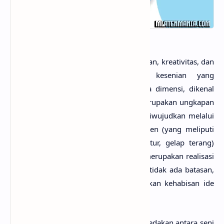
Seni erat hubungannya dengan keindahan, kreativitas, dan
keterampilan. Salah satu bagian kesenian yang
penerapannya berbentuk dua atau tiga dimensi, dikenal
dengan istilah
seni rupa
. Seni rupa merupakan ungkapan
gagasan dan perasaan manusia yang diwujudkan melalui
pengolahan media dan penataan elemen (yang meliputi
unsur titik, garis, warna, bidang, tekstur, gelap terang)
serta prinsip-prinsip desain. Seni rupa merupakan realisasi
dari sebuah imajinasi tanpa batas dan tidak ada batasan,
sejatinya, dalam berkarya seni tidak akan kehabisan ide
dan imajinasi.
Seni rupa dilihat dari segi fungsinya dibedakan antara seni