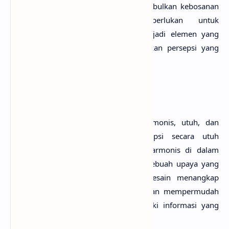
visual. Hal itu akan lebih cepat menimbulkan kebosanan
visual. Prinsip generalisasi diperlukan untuk
menyederhanakan elemen visual menjadi elemen yang
paling mendasar sehingga menimbulkan persepsi yang
lebih luas dan lebih berumur panjang.
4. Kesatuan (
Unity
)
Penggunaan bahasa visual yang harmonis, utuh, dan
senada agar materi pesan dipersepsi secara utuh
(komprehensif) yang menyatu dan harmonis di dalam
sebuah karya grafis. Hal ini menjadi sebuah upaya yang
bertujuan memudahkan pengamat desain menangkap
sebuah nuansa visual yang tematik dan mempermudah
proses pembentukan pemetaan hierarki informasi yang
hendak disampaikan.