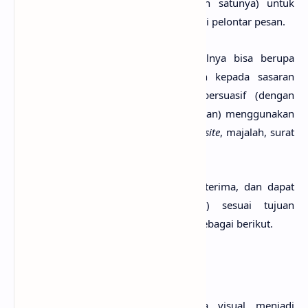
mengembangkan bahasa visual (salah satunya) untuk
keperluan informasi dan komunikasi dari pelontar pesan.
Pesan visual yang disampaikan misalnya bisa berupa
informasi produk, jasa atau gagasan kepada sasaran
(audiensi) secara komunikatif dan persuasif (dengan
tujuan publikasi, promosi, dan pemasaran) menggunakan
media informasi (misalnya: televisi,
website
, majalah, surat
kabar, brosur).
Agar pesan dapat efektif dipahami, diterima, dan dapat
mengubah sikap sasaran (audiensi) sesuai tujuan
pemasaran, perlu diperhatikan hal-hal sebagai berikut.
1. Komunikatif
Ada 5 cara untuk membuat karya visual menjadi