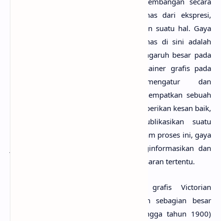
Pengertian dari gaya visual dan perkembangan secara
umum adalah: suatu ragam yang khas dari ekspresi,
desain, arsitektur atau cara pelaksanaan suatu hal. Gaya
visual dalam desain grafis yang dibahas di sini adalah
keindahan visual yang mempunyai pengaruh besar pada
suatu masa dan tempat tertentu. Desainer grafis pada
dasarnya bertugas untuk mengatur dan
mengkomunikasikan pesan untuk menempatkan sebuah
produk atau ide di benak sasaran, memberikan kesan baik,
serta memberitahukan dan mempublikasikan suatu
informasi dengan cara yang efektif. Dalam proses ini, gaya
juga berarti sebuah cara untuk menginformasikan dan
menandai pesan yang ditujukan bagi sasaran tertentu.
Sejak era Victoria (gaya desain grafis Victorian
berkembang di Amerika, Inggris dan sebagian besar
benua Eropa sejak tahun 1820-an hingga tahun 1900)