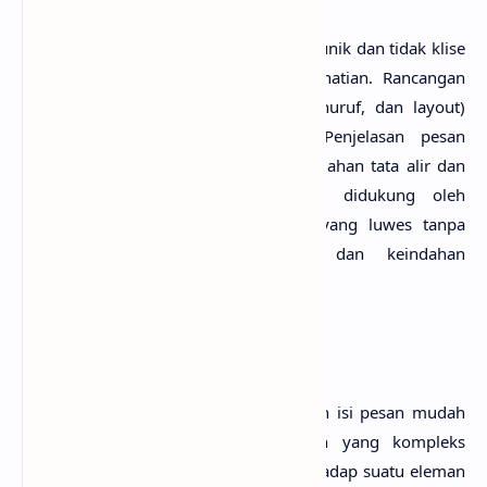
Visualisasi diharapkan disajikan secara unik dan tidak klise
(sering digunakan), agar menarik perhatian. Rancangan
elemen desain grafis (objek, warna, huruf, dan layout)
dibuat secara asli (original/baru). Penjelasan pesan
disusun secara sistematik untuk kemudahan tata alir dan
alur (lancar). Kemudahan informasi didukung oleh
navigasi dengan susunan tata letak yang luwes tanpa
meninggalkan kaidah komunikasi dan keindahan
(fleksibel).
3. Sederhana
Visualisasi tidak rumit supaya kejelasan isi pesan mudah
diterima dan diingat. Pengembangan yang kompleks
dapat menimbulkan ciri yang khas terhadap suatu eleman