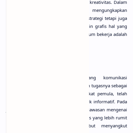
wawasan, keterampilan, kepekaan, dan kreativitas. Dalam
buku FI9UR, Yongky Safanayong mengungkapkan
“
Desainer
itu harus
smart
, tidak hanya strategi tetapi juga
taktis.” Dalam bidang kompetensi desain grafis hal yang
harus dikuasai sebagai prakondisi sebelum bekerja adalah
sebagai berikut.
Sikap Kerja (
Attitude
)
Bekerja sebagai penunjang bidang komunikasi
membutuhkan manusia yang sadar akan tugasnya sebagai
pengantar pesan/informasi. Pada tingkat pemula, telah
disadarkan akan tugas pentingnya aspek informatif. Pada
jenjang yang lebih tinggi dibutuhkan wawasan mengenai
teori komunikasi untuk melakukan tugas yang lebih rumit
dalam olah visualnya. Hal tersebut menyangkut