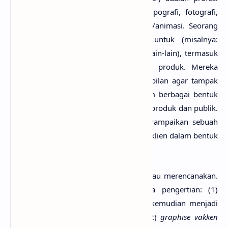
yang berhubungan dengan ilustrasi, tipografi, fotografi,
atau graphic motion/gambar bergerak/animasi. Seorang
desainer grafis menciptakan karya untuk (misalnya:
penerbit, media cetak, elektronik, dan lain-lain), termasuk
di dalamnya brosur dan iklan suatu produk. Mereka
bertanggung jawab untuk sebuah tampilan agar tampak
menarik, yang bisa diaplikasikan dalam berbagai bentuk
materi promosi yang berkaitan dengan produk dan publik.
Perancang grafis bertugas untuk menyampaikan sebuah
informasi yang diinginkan oleh produk/klien dalam bentuk
desain yang menarik.
Kata desain
memiliki arti merancang atau merencanakan.
Kata grafis
sendiri mengandung dua pengertian: (1)
graphien
(Latin = garis, marka) yang kemudian menjadi
graphic arts atau komunikasi grafis, (2)
graphise vakken