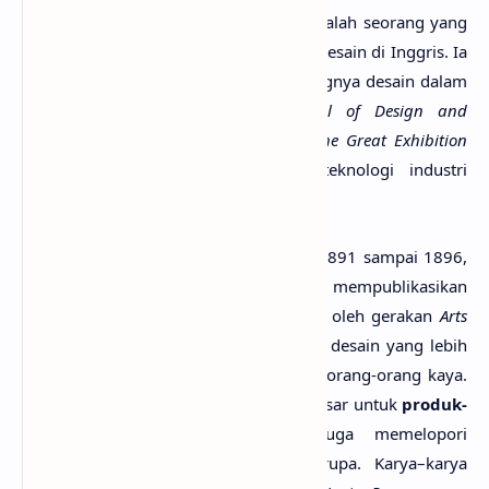
Pada abad ke-17, Henry Cole menjadi salah seorang yang
paling berpengaruh dalam pendidikan desain di Inggris. Ia
meyakinkan pemerintah tentang pentingnya desain dalam
sebuah jurnal yang berjudul
Journal of Design and
Manufactures
. Ia menyelenggarakan
The Great Exhibition
sebagai perayaan atas munculnya teknologi industri
modern dan desain bergaya Victoria.
Pada abad ke-18, tepatnya dari tahun 1891 sampai 1896,
percetakan William Morris Kelmscott mempublikasikan
buku karya
desain grafis
yang dibuat oleh gerakan
Arts
and Crafts
dan membuat buku dengan desain yang lebih
bagus dan elegan untuk dijual kepada orang-orang kaya.
Morris membuktikan adanya potensi pasar untuk
produk-
produk desain grafis
. Morris juga memelopori
pemisahan desain grafis dari seni rupa. Karya–karya