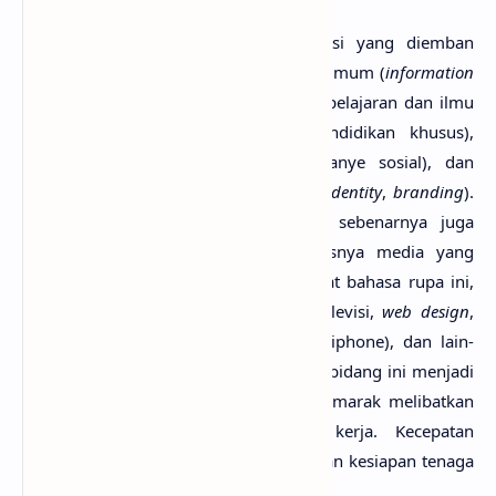
Pada abad ke-20, peranan komunikasi yang diemban
makin beragam, antara lain informasi umum (
information
graphics
,
signage
), pendidikan (materi pelajaran dan ilmu
pengetahuan, pelajaran interaktif pendidikan khusus),
persuasi (periklanan, promosi, kampanye sosial), dan
pemantapan identitas (logo,
corporate identity
,
branding
).
Munculnya istilah komunikasi visual sebenarnya juga
merupakan akibat dari makin meluasnya media yang
dicakup dalam bidang komunikasi lewat bahasa rupa ini,
yaitu percetakan/grafika, film/video, televisi,
web design
,
CD interaktif,
gadget
(
android
, tablet, iphone), dan lain-
lain. Perkembangan itu telah membuat bidang ini menjadi
kegiatan bisnis yang sekarang sangat marak melibatkan
modal besar dan banyak tenaga kerja. Kecepatan
perkembangannya pun berlomba dengan kesiapan tenaga
penunjang pada
profesi desain grafis
.