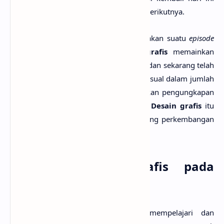
dan bahkan dimodifikasi oleh generasi berikutnya.
Perkembangan desain grafis
merupakan suatu
episode
dari sejarah dimana karya
desain grafis
memainkan
peranan penting pada dunia. Masa lalu dan sekarang telah
memberi beragam referensi gaya dan visual dalam jumlah
yang tak terhitung. Semuanya merupakan pengungkapan
dari zaman dan orang pada masanya.
Desain grafis
itu
hidup dan akan terus berkembang seiring perkembangan
teknologi dan zaman.
Peranan Desain Grafis pada
Media
Desain grafis adalah ilmu yang mempelajari dan