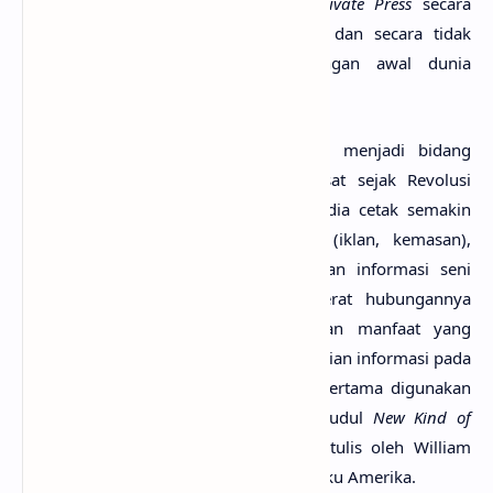
Morris dan karya dari pergerakan
Private Press
secara
langsung memengaruhi
Art Nouveau
, dan secara tidak
langsung mempengaruhi perkembangan awal dunia
desain grafis
.
Pada abad ke-19, komunikasi grafis menjadi bidang
profesi yang berkembang sangat pesat sejak Revolusi
Industri, di saat informasi melalui media cetak semakin
luas digunakan dalam perdagangan (iklan, kemasan),
penerbitan (koran, buku, majalah), dan informasi seni
budaya. Perkembangan bidang ini erat hubungannya
dengan meningkatnya kesadaran akan manfaat yang
dapat dipetik dari keakuratan penyampaian informasi pada
masyarakat. Kata
graphic design
kali pertama digunakan
pada tahun 1922 di sebuah esai berjudul
New Kind of
Printing Calls for New Design
yang ditulis oleh William
Addison Dwiggins, seorang desainer buku Amerika.