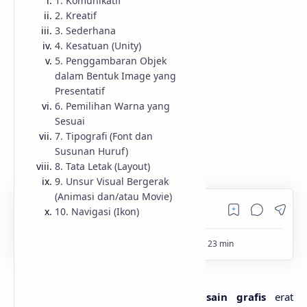
1. Komunikatif
2. Kreatif
RTL Mode
3. Sederhana
4. Kesatuan (Unity)
Rich Results Test
5. Penggambaran Objek
dalam Bentuk Image yang
PageSpeed Insights
Presentatif
6. Pemilihan Warna yang
Sesuai
7. Tipografi (Font dan
Susunan Huruf)
8. Tata Letak (Layout)
9. Unsur Visual Bergerak
(Animasi dan/atau Movie)
10. Navigasi (Ikon)
MlatenMania.com -
Pekerjaan
desain grafis
erat