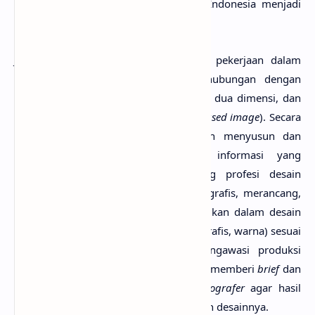
(Belanda = pekerjaan cetak) yang di Indonesia menjadi
grafika, diartikan sebagai percetakan.
Jadi, pengertian desain grafis adalah pekerjaan dalam
bidang komunikasi visual yang berhubungan dengan
grafika (cetakan) dan/atau pada bidang dua dimensi, dan
statis (tidak bergerak dan bukan
time-based image
). Secara
khusus, desain grafis adalah keahlian menyusun dan
merancang unsur visual menjadi informasi yang
dimengerti publik/masyarakat. Bidang profesi desain
grafis menangani konsep komunikasi grafis, merancang,
dan meyelaraskan unsur yang ditampilkan dalam desain
(huruf, gambar, dan atau foto, elemen grafis, warna) sesuai
dengan tujuan komunikasi, dan mengawasi produksi
(cetak). Dalam kerjanya, desainer grafis memberi
brief
dan
pengarahan kepada
ilustrator
atau
fotografer
agar hasil
yang diperoleh sesuai dengan rancangan desainnya.