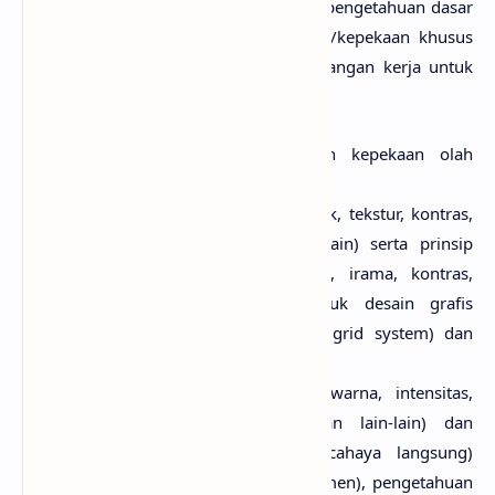
Dalam bidang desain grafis, beberapa pengetahuan dasar
kesenirupaan umum dan keterampilan/kepekaan khusus
perlu diperoleh sebelum terjun ke lapangan kerja untuk
menyamakan hal-hal sebagai berikut.
pengetahuan, keterampilan, dan kepekaan olah
unsur
rupa/desain (garis, bidang, bentuk, tekstur, kontras,
ruang, irama, warna, dan lain-lain) serta prinsip
desain (harmoni, keseimbangan, irama, kontras,
kedalaman, dan lain-lain). Untuk desain grafis
disyaratkan penguasaan garida (grid system) dan
kolom halaman;
pengetahuan warna (lingkaran warna, intensitas,
analog, saturasi, kromatik, dan lain-lain) dan
kepekaan warna, baik aditif (cahaya langsung)
maupun subtraktif (pantulan/pigmen), pengetahuan