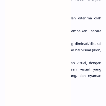
komunikatif bagi audiensi.
Visualisasi pendukung agar mudah diterima olah
sasaran.
Pelajari pesan yang akan disampaikan secara
mendalam.
Pelajari kebiasaan dan hal-hal yang diminati/disukai
oleh sasaran yang berkaitan dengan hal visual (ikon,
gambar dan elemen visual lain).
Olah pesan (verbal) menjadi pesan visual, dengan
memperhatikan tanda-tanda pesan visual yang
dipahami publik, mudah, gampang, dan nyaman
dilihat/dibaca.
Buatlah sederhana dan menarik.
2. Kreatif