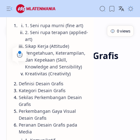
1. Seni rupa murni (fine art)
2. Seni rupa terapan (applied-
art)
Informasi
Beranda
Sikap Kerja (Attitude)
Pengenalan Desain Grafis
Pengetahuan, Keterampilan,
dan Kepekaan (Skill,
Knowledge and Sensibility)
Pengenalan Desain Grafis
Kreativitas (Creativity)
Definisi Desain Grafis
Kategori Desain Grafis
Sekilas Perkembangan Desain
Grafis
Perkembangan Gaya Visual
Desain Grafis
Peranan Desain Grafis pada
Media