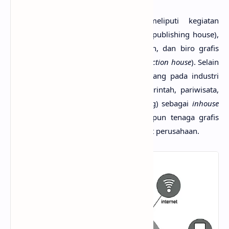
Bidang
profesi desain grafis
meliputi kegiatan
penunjang dalam kegiatan penerbitan (publishing house),
media massa cetak koran dan majalah, dan biro grafis
(
graphic house
,
graphic boutique
,
production house
). Selain
itu, desain grafis juga menjadi penunjang pada industri
nonkomunikasi (lembaga swasta/pemerintah, pariwisata,
hotel, pabrik/manufaktur, usaha dagang) sebagai
inhouse
graphics
di departemen promosi ataupun tenaga grafis
pada departemen hubungan masyarakat perusahaan.