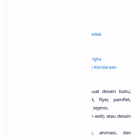
beberapa kategori sebagai berikut.
Baca Juga
Mengenal Lebih Dekat Buah Cempedak
Pengantar Ilmu Komputer
Pengantar Ilmu Manajemen
Mengenal Lebih Dekat Buah Semangka
Rancang Bangun Aplikasi Database Kendaraan
Berbasis GAS (Google Apps Script)
Printing
(percetakan) yang memuat desain buku,
majalah, poster, booklet, leaflet, flyer, pamflet,
periklanan, dan publikasi lain yang sejenis.
Web design
(desain untuk halaman
web
) atau desain
interaktif.
Film, termasuk TV komersial, animasi, dan