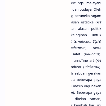
hingga sekarang, desain grafis telah berfungsi melayani
bermacam kebutuhan di sektor ekonomi dan budaya. Oleh
sebab itu, gaya desain grafis berkembang beraneka ragam
pula. Suatu gaya diciptakan karena alasan estetika (
Art
Nouveau
), sedangkan yang lain dengan alasan politik
(
Dada
). Ada pula berdasarkan keinginan untuk
mendapatkan identitas bersama (
Swiss International Style
)
atau tuntutan komersial (
Post-Modernism
), serta
berdasarkan landasan moral dan filsafat (
Bauhaus
).
Beberapa gaya dipengaruhi oleh seni murni/fine art (
Art
Deco
), atau ada yang terpengaruhi oleh industri (
Plakatstil
).
Beberapa gaya nasional bahkan menjadi sebuah gerakan
internasional (
Futurism
). Namun, ada pula beberapa gaya
yang bertahan hingga saat ini dan terus masih digunakan
(
Constructivism, Expressionism, Surrealism
). Beberapa gaya
tidak mampu bertahan dan hilang ditelan zaman,
beberapa gaya dihidupkan dan dipakai kembali hari ini