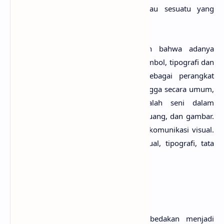
berguna, mengejutkan,
subversive
, atau sesuatu yang
mudah diingat.
Danton Sihombing juga menjelaskan bahwa adanya
elemen-elemen grafis; seperti marka, simbol, tipografi dan
fotografi atau ilustrasi, diterapkan sebagai perangkat
visual dan perangkat komunikasi. Sehingga secara umum,
pengertian dari
desain grafis
adalah seni dalam
berkomunikasi menggunakan tulisan, ruang, dan gambar.
Desain grafis
merupakan bagian dari komunikasi visual.
Ilmu desain grafis mencakup seni visual, tipografi, tata
letak, dan desain interaksi.
Kategori Desain Grafis
Secara garis besar, desain grafis dibedakan menjadi