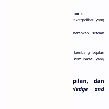
pertimbangan tentang.
pesan/message (apa maksud informasi);
khalayak/audience (siapa masyarakat/pelihat yang
dituju); dan
sasaran/objective (apa yang diharapkan setelah
mendapat informasi).
Kerumitan ketiga aspek ini akan berkembang sejalan
dengan makin kompleksnya masalah komunikasi yang
dihadapi.
Pengetahuan, Keterampilan, dan
Kepekaan (
Skill, Knowledge and
Sensibility
)