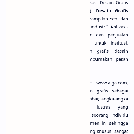
Muhammad Suyanto (dalam buku Aplikasi Desain Grafis
untuk Periklanan, M. Suyanto, 2004).
Desain Grafis
didefinisikan sebagai “aplikasi dari keterampilan seni dan
komunikasi untuk kebutuhan bisnis dan industri”. Aplikasi-
aplikasi ini dapat meliputi periklanan dan penjualan
produk, menciptakan identitas visual untuk institusi,
produk dan perusahaan, lingkungan grafis, desain
informasi, dan secara visual menyempurnakan pesan
dalam publikasi.
Senada dengan Suyanto, dalam situs www.aiga.com,
Jessica Helfand mendefinisikan desain grafis sebagai
kombinasi kompleks kata-kata dan gambar, angka-angka
dan grafik, serta foto-foto dan ilustrasi yang
membutuhkan pemikiran khusus dari seorang individu
yang bisa menggabungkan elemen-elemen ini sehingga
mereka dapat menghasilkan sesuatu yang khusus, sangat