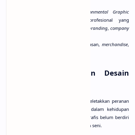
multimedia interaktif.
Identifikasi (logo), EGD (
Environmental Graphic
Design
) merupakan desain profesional yang
mencakup desain industri (iklan,
branding
,
company
profile
, dan lain-lain).
Desain produk, pemaketan, kemasan,
merchandise
,
dan sebagainya.
Sekilas Perkembangan Desain
Grafis
Sejak abad ke-15, masyarakat telah meletakkan peranan
seni dalam menambah nilai estetika dalam kehidupan
mereka. Pada saat ini, profesi desain grafis belum berdiri
sendiri, masih menjadi bagian dari dunia seni.