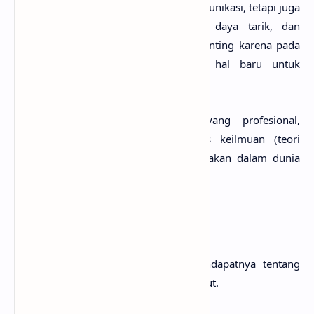
bukan hanya benar dan sesuai misi komunikasi, tetapi juga
karya yang menampilkan keunikan, daya tarik, dan
kesegaran gagasan. Hal ini menjadi penting karena pada
dasarnya manusia selalu menuntut hal baru untuk
menghindari kebosanan.
Untuk menjadi
desainer grafis
yang profesional,
dibutuhkan suatu pedoman berbasis keilmuan (teori
maupun praktik) yang nantinya digunakan dalam dunia
profesi dan karier.
Definisi Desain Grafis
Ada beberapa tokoh menyatakan pendapatnya tentang
desain grafis
, antara lain sebagai berikut.