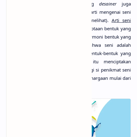
hubungannya dengan seni
. Seorang
desainer
juga
merangkap
seorang seniman
. Banyak arti mengenai seni
(bergantung pada sudut mana kita melihat).
Arti seni
secara umum
adalah suatu usaha penciptaan bentuk yang
menyenangkan (
sense of beauty
) dan harmoni bentuk yang
baik. Herbert Read menyebutkan bahwa seni adalah
menciptakan plus mengekspresikan bentuk-bentuk yang
menyenangkan dan bentuk-bentuk itu menciptakan
keindahan. Akan timbul kenikmatan bagi si penikmat seni
yang kemudian akan memberikan penghargaan mulai dari
empati sampai dengan apresiasi.