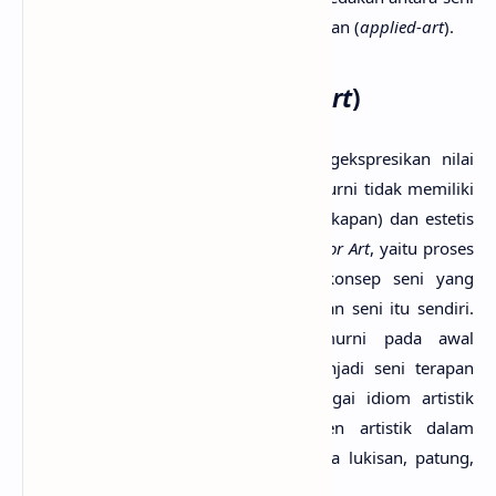
rupa murni (
fine art
) dan seni rupa terapan (
applied-art
).
1. Seni rupa murni (
fine art
)
Adalah seni yang dibuat untuk mengekspresikan nilai
budaya dan keindahan. Artinya, seni murni tidak memiliki
fungsi lain selain sebagai ekspresi (ungkapan) dan estetis
(keindahan). Biasa disebut dengan
Art for Art
, yaitu proses
penciptaan dan penjabaran sebuah konsep seni yang
senantiasa berorientasi pada keberadaan seni itu sendiri.
Namun, apa yang disebut seni murni pada awal
penciptaannya bisa saja bergeser menjadi seni terapan
ketika sebuah karya seni murni sebagai idiom artistik
digunakan sebagai sebuah komponen artistik dalam
sebuah tampilan seni terapan, misalnya lukisan, patung,
graffiti, kaligrafi, dan sebagainya.