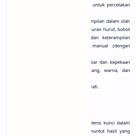
warna monitor (RGB) dan warna untuk percetakan
(CMYK, Spot Color);
memiliki pengetahuan dan keterampilan dalam olah
huruf/tipografi: keluarga huruf, ukuran huruf, bobot
huruf, istilah dalam tipografi, dan keterampilan
mengolah huruf, baik secara manual (dengan
tangan) maupun secara digital;
memiliki keterampilan menggambar dan kepekaan
pada unsur gambar (garis, bidang, warna, dan
seterusnya);
memiliki pengetahuan dasar fotografi.
Kreativitas (
Creativity
)
Kemampuan kreatif merupakan kompetensi kunci dalam
profesi ini. Bidang
desain grafis
menuntut hasil yang