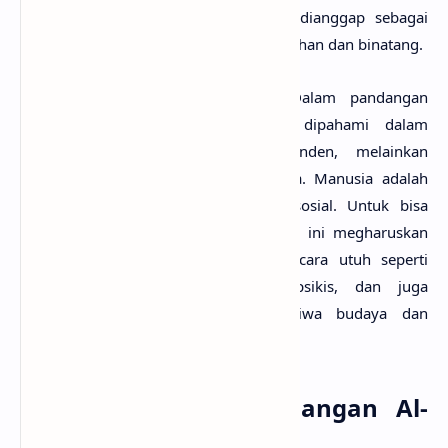
bagian. Dalam pandangan ini dunia dianggap sebagai
sistem yang hidup seperti halnya tumbuhan dan binatang.
Keempat, Pandangan Kontekstual. Dalam pandangan
kontekstual manusia hanya dapat dipahami dalam
konteksnya. Manusia tidak independen, melainkan
merupakan bagian dari lingkungannya. Manusia adalah
individu yang aktif dan organisme sosial. Untuk bisa
memahami manusia maka pandangan ini megharuskan
mengenal perkembangan manusia secara utuh seperti
memperhatihan gejalagejala fisik, psikis, dan juga
lingkungannya, serta peristiwa-peristiwa budaya dan
historis.
Manusia Dalam Pandangan Al-
Quran