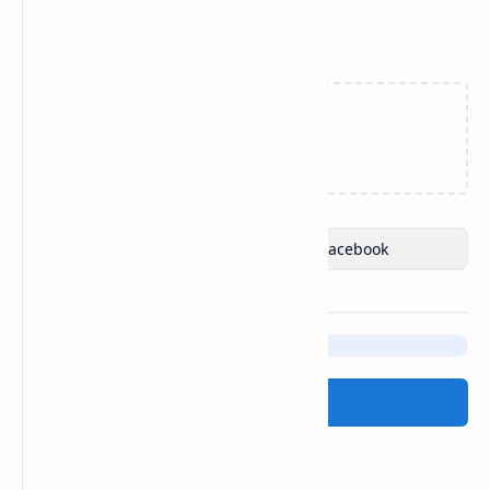
Related Posts
Memuat…
Posting Komentar
Tinggalkan komentar Anda disini:
Posting Komentar