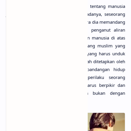
MlatenMania.com -
Ketika berbicara tentang manusia
juga hak serta kewajiban yang ada padanya, seseorang
tentu sangat dipengaruhi bagaimana cara dia memandang
hakikat manusia itu sendiri. Seorang penganut aliran
humanisme sekuler yang menempatkan manusia di atas
segalanya tentu berbeda dengan seorang muslim yang
memandang manusia sebagai hamba yang harus unduk
dan diatur oleh sebuah sistem yang telah ditetapkan oleh
Allah. Disinilah pentingnya sebuah pandangan hidup
membentuk pola berpikir dan berperilaku seorang
manusia. Seorang muslim tentunya harus berpikir dan
bertindak layaknya seorang muslim bukan dengan
selainnya.