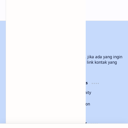
MlatenMania.com
Selamat datang di Blog Sederhana Saya ini, jika ada yang ingin
dintanyakan silahkan hubungi Saya melalui link kontak yang
ada di Blog Saya ini. Terimakasih
Product
Resources
Design
Community
Development
Forum
Enterprise
Inspiration
Templates
Blog
Support
Company