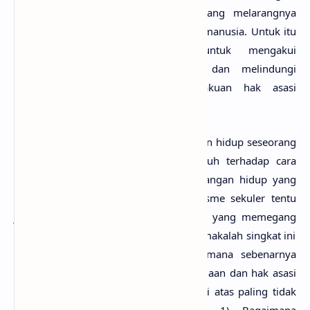
dari hak asasi manusia, sehingga yang melarangnya
dianggap sebagai pelanggar hak asasi manusia. Untuk itu
mereka menuntut pemerintah untuk mengakui
keberadaan mereka secara resmi dan melindungi
keberadaan mereka sebagai pengakuan hak asasi
manusia.
Di sinilah kita melihat bahwa pandangan hidup seseorang
(
wordview
) ternyata sangat berpengaruh terhadap cara
berpikir dan menyikapi sesuatu. Pandangan hidup yang
didasarkan pada pemahaman humanisme sekuler tentu
jauh berbeda hasilnya dengan mereka yang memegang
Islam sebagai
wordview
-nya. Untuk itu makalah singkat ini
berupaya untuk mendudukkan bagaimana sebenarnya
Islam (
Al-Quran
) memandang kemanusiaan dan hak asasi
manusia. Berdasarkan latar belakang di atas paling tidak