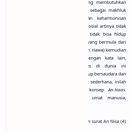
manusia memang makhluk sosial yang membutuhkan
orang lain dalam hidupnya. Tentunya sebagai makhluk
sosial, manusia harus mengutamakan keharmonisan
bermasyarakat. Manusia harus hidup sosial artinya tidak
boleh sendiri-sendiri karena manusia tidak bisa hidup
sendiri. Asal mula terjadinya manusia yang bermula dari
pasangan laki-laki dan wanita (Adam dan Hawa) kemudian
berkembang menjadi masyarakat. Dengan kata lain,
adanya pengakuan terhadap spesies di dunia ini
menunjukkan bahwa manusia harus hidup bersaudara dan
tidak boleh saling menjatuhkan. Secara sederhana, inilah
sebenarnya fungsi manusia dalam konsep
An-Naas
.
Mengenai asal kejadian keturunan umat manusia,
dijelaskan dalam ayat berikut.
Sebagaimana disebutkan dalam
Al-Quran
surat An Nisa (4)
ayat 1,