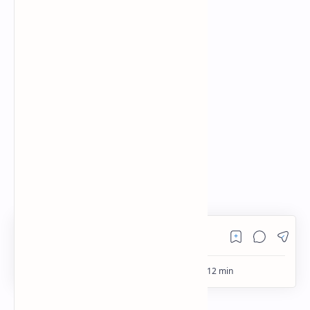
RTL Mode
Rich Results Test
PageSpeed Insights