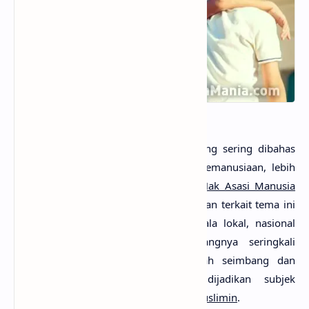
Salah satu isu kontemporer yang paling sering dibahas
masyarakat saat ini adalah masalah kemanusiaan, lebih
khusus lagi dipersempit dalam tema
Hak Asasi Manusia
(HAM)
. Berbagai diskusi dan pemberitaan terkait tema ini
marak di mana-mana, baik dalam skala lokal, nasional
maupun internasional. Namun sayangnya seringkali
pembahasan yang dibawakan tidaklah seimbang dan
proporsional, terlebih jika yang dijadikan subjek
pembicaraan adalah
Islam dan kaum muslimin
.