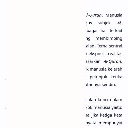
Manusia adalah tema sentral dalam
Al-Quran
. Manusia
adalah tujuan dan objek, sekaligus subjek.
Al-
Quran
membincangkannya dalam berbagai hal terkait
dengan aspek-aspek kehidupan yang membimbing
manusia ke arah kesuksesan atau kegagalan. Tema sentral
yang menghiasi seluruh
Al-Quran
adalah eksposisi realitas
dan ajakan ke arah kebenaran berdasarkan
Al-Quran
.
Tujuan dan relevansinya adalah mengajak manusia ke arah
jalan yang benar dan menghadirkan petunjuk ketika
manusia lalai atau disesatkan oleh kejahatannya sendiri.
Menurut Ali As-Sahbuny terdapat tiga istilah kunci dalam
Al-Quran
yang mengacu pada makna pokok manusia yaitu:
al-basyar
,
al-insan
dan
an-nass
. Di mana jika ketiga kata
tersebut dianalisis lebih mendalam ternyata mempunyai