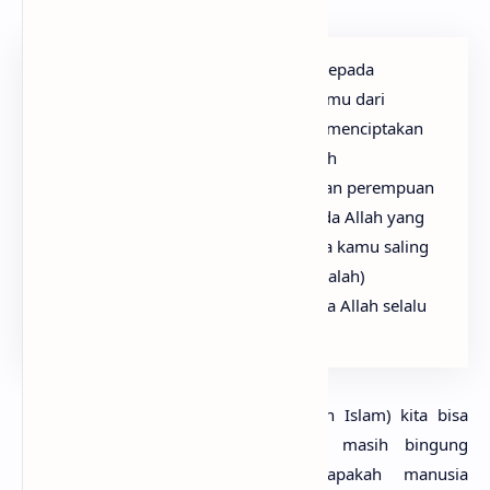
“Hai sekalian manusia, bertakwalah kepada
Tuhanmu yang telah menciptakan kamu dari
seorang diri, dan dari padanya Allah menciptakan
istrinya; dan dari pada keduanya Allah
memperkembang biakkan laki-laki dan perempuan
yang banyak. Dan bertakwalah kepada Allah yang
dengan (mempergunakan) nama-Nya kamu saling
meminta satu sama lain, dan (peliharalah)
hubungan silaturahim. Sesungguhnya Allah selalu
menjaga dan mengawasi kamu.”
Dari kedua pandangan tadi (Barat dan Islam) kita bisa
menyimpulkan bahwa Barat sendiri masih bingung
menyimpulkan hakikat manusia, apakah manusia