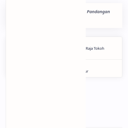
Sumber :
Konsep Kemanusiaan Dalam Pandangan
Islam,
Edy Wirastho : 2017