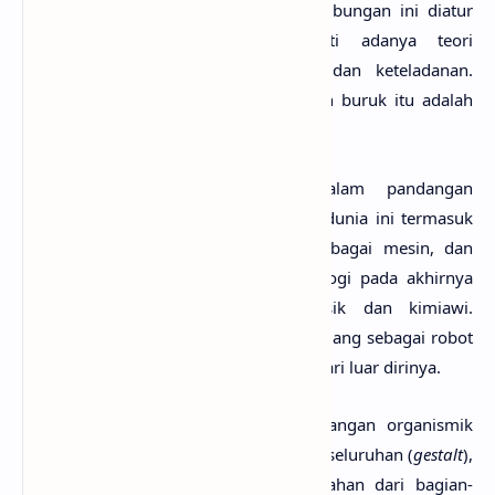
yang mengikat hubungan individu. Hubungan ini diatur
oleh hukum-hukum belajar, seperti adanya teori
conditioning
atau teori pembiasaan dan keteladanan.
Mereka juga meyakini bahwa baik dan buruk itu adalah
karena pengaruh lingkungan.
Kedua, Pandangan Mekanistik. Dalam pandangan
mekanistik semua benda yang ada di dunia ini termasuk
makhluk hidup dipandang sebagai sebagai mesin, dan
semua proses termasuk proses psikologi pada akhirnya
dapat diredusir menjadi proses fisik dan kimiawi.
Berdasarkan asumsi ini manusia dipandang sebagai robot
yang pasif yang digerakkan oleh daya dari luar dirinya.
Ketiga, Pandangan Organismik. Pandangan organismik
menganggap manusia sebagai suatu keseluruhan (
gestalt
),
yang lebih dari pada hanya penjumlahan dari bagian-