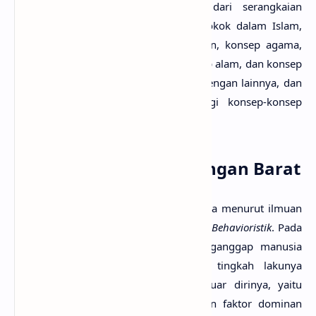
Pandangan hidup Islam terbentuk dari serangkaian
pemahaman tentang konsepkonsep pokok dalam Islam,
seperti konsep Tuhan, konsep kenabian, konsep agama,
konsep wahyu, konsep manusia, konsep alam, dan konsep
ilmu. Seluruh elemen itu terkait satu dengan lainnya, dan
konsep Tuhan menjadi landasan bagi konsep-konsep
lainnya.
Manusia Dalam Pandangan Barat
Ada beberapa konsepsi tentang manusia menurut ilmuan
barat, antara lain: Pertama, Pandangan
Behavioristik
. Pada
dasarnya kelompok
Behavioristik
menganggap manusia
sebagai makhluk yang reaktif dan tingkah lakunya
dikendalikan oleh faktor-faktor dari luar dirinya, yaitu
lingkungannya. Lingkungan merupakan faktor dominan