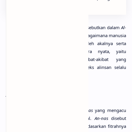
perantaran kalam.”
Dengan demikian makna insan yang disebutkan dalam
Al-
Quran
adalah manusia dilihat dari sisi bagaimana manusia
melakukan kegiatan yang disadari oleh akalnya serta
aktualisasi dalam kehidupan secara nyata, yaitu
perencanaan, tindakan dan akibat-akibat yang
ditimbulkannya. Manusia dalam konteks alinsan selalu
berkaitan dengan unsur ruhani.
An-Nas
Konsep kunci yang ketiga adalah
an-nas
yang mengacu
pada manusia sebagai makhluk sosial.
An-nas
disebut
dalam
Al-Quran
sebanyak 240 kali. Berdasarkan fitrahnya