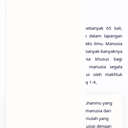
Insan
Insan
yang dalam
Al-Quran
disebut sebanyak 65 kali,
digunakan untuk menyatakan manusia dalam lapangan
yang amat luas, antara lain dalam konteks ilmu. Manusia
didorong untuk meraih pengetahuan sebanyak-banyaknya
dan pengetahuan merupakan karunia khusus bagi
manusia. Allah mengajarkan kepada manusia segala
sesuatu yang tidak mungkin diketahui oleh makhluk
lainnya. Firman Allah dalam surat Al-‘Alaq 1-4,
“Bacalah dengan (menyebut) nama Tuhanmu yang
Menciptakan. Dia telah menciptakan manusia dari
segumpal darah. Bacalah, dan Tuhanmulah yang
Maha pemurah. Yang mengajar (manusia) dengan