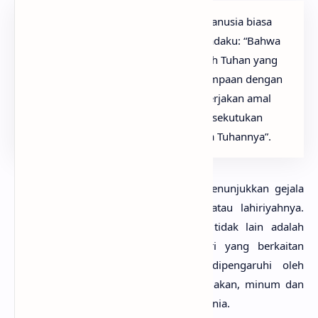
Katakanlah: Sesungguhnya aku ini manusia biasa
seperti kamu, yang diwahyukan kepadaku: “Bahwa
Sesungguhnya Tuhan kamu itu adalah Tuhan yang
Esa”. Barang siapa mengharap perjumpaan dengan
Tuhannya, maka hendaklah ia mengerjakan amal
yang saleh dan janganlah ia mempersekutukan
seorang pun dalam beribadat kepada Tuhannya”.
Semua kata
basyar
dalam
Al-Quran
menunjukkan gejala
umum yang nampak pada fisiknya atau lahiriyahnya.
Dengan demikian pengertian
basyar
tidak lain adalah
manusia dalam kehidupan sehari-hari yang berkaitan
dengan aktivitas lahiriahnya yang dipengaruhi oleh
dorongan-dorongan biologis, seperti makan, minum dan
akhirnya mati sebagai kegiatannya di dunia.