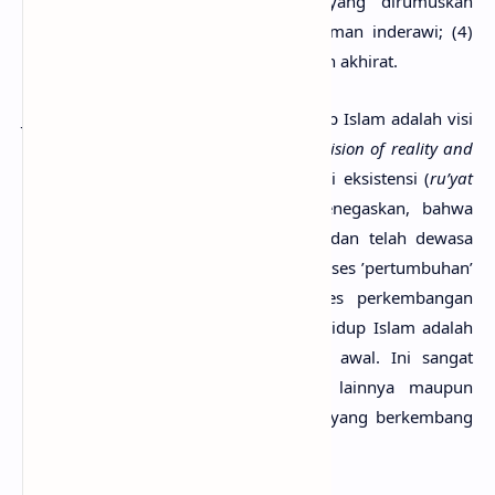
bersumber dari spekulasi filosofis yang dirumuskan
berdasarkan pengamatan dan pengalaman inderawi; (4)
mencakup pandangan tentang dunia dan akhirat.
Jadi, menurut Al-Attas, pandangan hidup Islam adalah visi
mengenai realitas dan kebenaran (
the vision of reality and
truth
), atau pandangan Islam mengenai eksistensi (
ru’yat
al-Islam lil wujud
). Al-Attas juga menegaskan, bahwa
pandangan hidup Islam bersifat final dan telah dewasa
sejak lahir. Islam tidak memerlukan proses ’pertumbuhan’
menuju kedewasaan mengikuti proses perkembangan
sejarah. Jadi, karakteristik pandangan hidup Islam adalah
sifatnya yang final dan otentik sejak awal. Ini sangat
berbeda dengan sifat agama-agama lainnya maupun
kebudayaan/peradaban umat manusia yang berkembang
mengikuti dinamika sejarah.