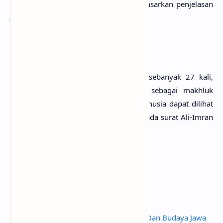
hakikat dan makna yang berbeda berdasarkan penjelasan
Al-Quran
sendiri.
Basyar
Basyar
yang dalam
Al-Quran
disebut sebanyak 27 kali,
memberikan referensi pada manusia sebagai makhluk
biologis. Sebagai makhluk biologis, manusia dapat dilihat
dari perkataan Maryam kepada Allah pada surat Ali-Imran
[3]: 47.
Baca Juga
Biografi Grup Musik HIVI!
Mengenal Lebih Dekat Terasi
Mengenal Lebih Dekat Madu
Tradisi Kupatan : Akulturasi Islam Dan Budaya Jawa