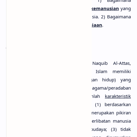
kita dapat merumuskan dua hal: 1) Bagaimana
pandangan Islam terhadap konsep kemanusian
yang
diusung dalam piagam hak asasi manusia. 2) Bagaimana
pandangan Islam terhadap kemanusiaan
.
Islamic Worldview
Menurut Prof. Syed Muhammad Naquib Al-Attas,
sebagaimana dikutip Adnin Arnas. Islam memiliki
worldview
(pandangan alam/pandangan hidup) yang
berbeda dengan pandangan hidup agama/peradaban
lainnya. Al-Attas menjelaskan sejumlah
karakteristik
pandangan hidup Islam
, antara lain: (1) berdasarkan
kepada wahyu; (2) tidak sematamata merupakan pikiran
manusia mengenai alam fisik dan keterlibatan manusia
dalam sejarah, sosial, politik, dan budaya; (3) tidak