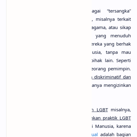
Seringkali Islam ditempatkan sebagai “tersangka”
pelanggar hak asasi manusia
tersebut, misalnya terkait
dengan isu hak wanita, kebebasan beragama, atau sikap
dalam berpolitik. Sementara mereka yang menuduh
seakan punya otoritas bahwa hanya mereka yang berhak
menafsirkan apa itu hak asasi manusia, tanpa mau
menghormati prinsip atau keyakinan pihak lain. Seperti
dalam kasus pilihan politik, memilih seorang pemimpin.
Dalam kacamata mereka
Islam dituduh diskriminatif dan
melanggar hak asasi manusia
karena hanya mengizinkan
seorang muslim yang jadi pemimpin.
Begitu juga dalam menyikapi
masalah LGBT
misalnya,
fakta berbagai ulama yang
mengharamkan praktik LGBT
disikapi sebagai pelanggaran Hak Asasi Manusia, karena
menurut mereka pilihan
orientasi seksual
adalah bagian