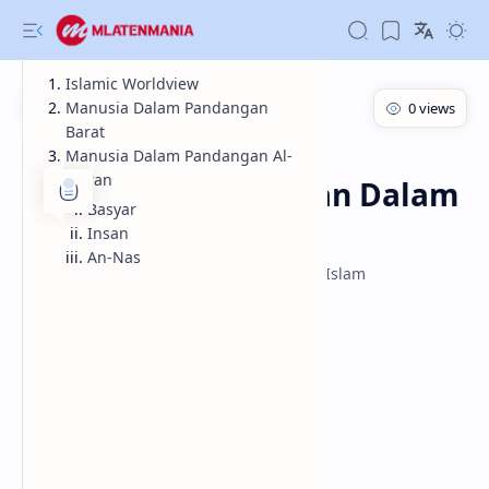
Islamic Worldview
Manusia Dalam Pandangan
Barat
Manusia Dalam Pandangan Al-
Informasi
Beranda
Quran
Konsep Kemanusiaan Dalam
Basyar
Pandangan Islam
Insan
An-Nas
Konsep Kemanusiaan Dalam Pandangan Islam