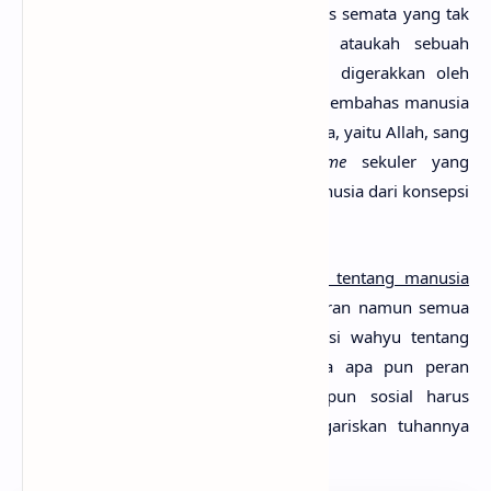
hanyalah sebuah entitas organis biologis semata yang tak
ubahnya tumbuhan ataupun hewan, ataukah sebuah
organ mekanis yang tingkah lakunya digerakkan oleh
lingkungan. Mereka sama sekali tidak membahas manusia
kaitannya dengan sang pencipta manusia, yaitu Allah, sang
Maha Pencipta. Inilah ciri
humanisme
sekuler yang
memang memisahkan pembahasan manusia dari konsepsi
wahyu.
Berbeda dengan
pandangan
Al-Quran
tentang manusia
yang meskipun mempunyai banyak peran namun semua
terikat dan terhubung dengan konsepsi wahyu tentang
hakikat manusia itu sendiri. Sehingga apa pun peran
manusia baik sebagai individu maupun sosial harus
dikembalikan kepada aturan yang digariskan tuhannya
dalam wahyu.