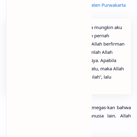
Sate Maranggi Kuliner Khas Kabupaten Purwakarta
Maryam berkata: “Ya Tuhanku, betapa mungkin aku
mempunyai anak, Padahal aku belum pernah
disentuh oleh seorang laki-laki pun.” Allah berfirman
(dengan perantaraan Jibril): “Demikianlah Allah
menciptakan apa yang dikehendaki-Nya. Apabila
Allah berkehendak menetapkan sesuatu, maka Allah
hanya cukup berkata kepadanya: “Jadilah”, lalu
jadilah Dia.
Nabi Muhammad saw. disuruh Allah menegas-kan bahwa
secara biologis, ia seperti pada manusia lain. Allah
berfirman pada surat Al-Kahfi [18]: 110