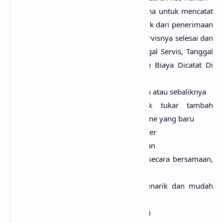
Servis Handpone: Form Ini Berguna untuk mencatat
Barang2 yang sedang di servis baik dari penerimaan
nya, servisnya, maupun setelah servisnya selesai dan
dikembalikan ke pelanggan. Tanggal Servis, Tanggal
Selesai Serta Jenis Kerusakan dan Biaya Dicatat Di
Form ini
Mutasi barang dari gudang ke toko atau sebaliknya
Tukar tambah, transaksi untuk tukar tambah
handphone lama dengan handphone yang baru
Pembayaran hutang kepada supplier
Pembayaran piutang dari pelanggan
Multi User, untuk beberapa user secara bersamaan,
dan bisa terhubung ke jaringan
More User Friendly, tampilan menarik dan mudah
dioperasikan
Cetak Struk Untuk Semua Transaksi