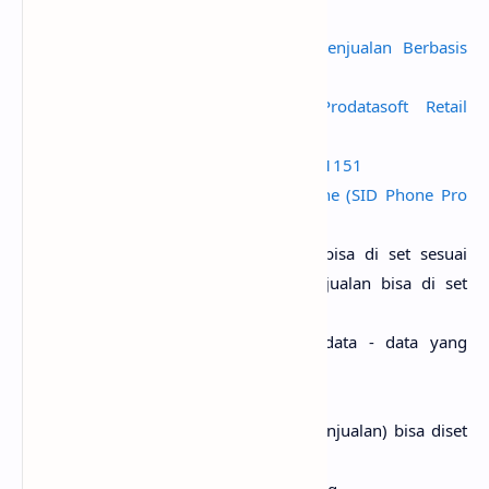
Access
Program Aplikasi Sistem Penjualan Berbasis
Ms. Access
Software Aplikasi POS Prodatasoft Retail
Solutions Pro V.2.1
Mengenal Intel Chipset LGA 1151
Software Counter Handphone (SID Phone Pro
Versi 6.1.2.9)
Format nomor faktur transaksi bisa di set sesuai
kebutuhan footer nota saat penjualan bisa di set
sesuai keinginan
Remove transaksi (menghapus data - data yang
sudah tidak diperlukan lagi)
Reset point member
Perhitungan HPP(Harga pokok penjualan) bisa diset
Average atau FIFO