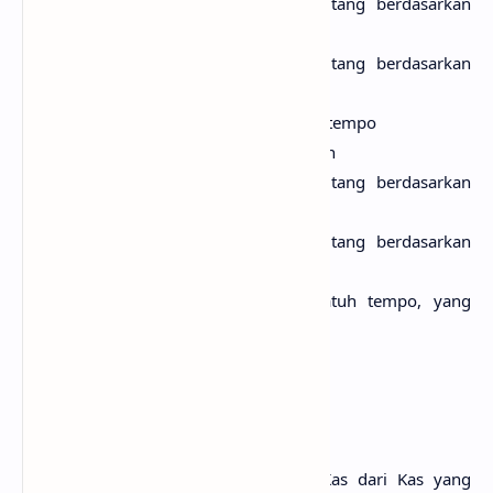
Laporan history pembayaran hutang berdasarkan
periode
Laporan history pembayaran hutang berdasarkan
supplier
Laporan hutang yang sudah jatuh tempo
Laporan pituang kepada pelanggan
Laporan histori pembayaran piutang berdasarkan
periode
Laporan histori pembayaran piutang berdasarkan
pelanggan
Laporan pituang yang sudah jatuh tempo, yang
belum dibayar oleh pelanggan
Grafik Penjualan Perbulan
Piutang Pelanggan
Hutang Kepada Supplier
Stok Opname/Penyesuaian Stok
Mutasi Kas/Bank (Pemindahan Kas dari Kas yang