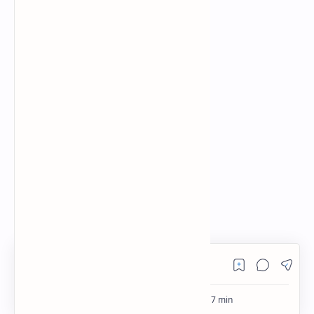
RTL Mode
Rich Results Test
PageSpeed Insights