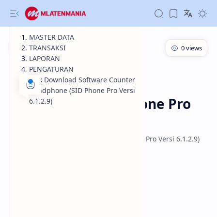
MASTER DATA
TRANSAKSI
LAPORAN
PENGATURAN
Download
Review
Beranda
Link Download Software Counter
Software Counter
Handphone (SID Phone Pro Versi
Handphone (SID Phone Pro
6.1.2.9)
Versi 6.1.2.9)
Software Counter Handphone (SID Phone Pro Versi 6.1.2.9)