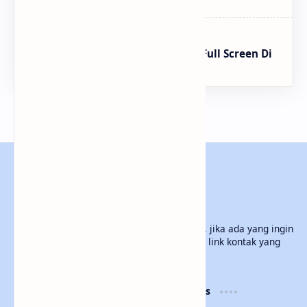
Cara Membuat Tampilan Slide Full Screen Di
Powerpoint
MlatenMania.com
Selamat datang di Blog Sederhana Saya ini, jika ada yang ingin
dintanyakan silahkan hubungi Saya melalui link kontak yang
ada di Blog Saya ini. Terimakasih
Product
Resources