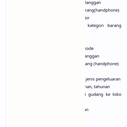
Laporan penjualan berdasarkan pelanggan
Laporan penjualan berdasarkan barang(handphone)
Laporan penjualan berdasarkan kasir
Laporan penjualan berdasarkan kategori barang
(handphone)
Laporan tukar tambah
Laporan servis hp berdasarkan periode
Laporan servis hp berdasarkan pelanggan
Laporan servis hp berdasarkan barang (handphone)
Laporan koreksi stok
Laporan pengeluaran berdasarkan jenis pengeluaran
Laporan Pengeluaran Harian, Bulanan, tahunan
Laporan mutasi stok barang dari gudang ke toko
atau sebaliknya
Laporan Pemasukan Harian,Bulanan
Laporan Laba Rugi
Laporan Buku kas