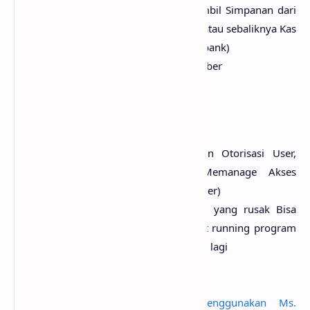
satu ke kas yang lainnya, ex : Ambil Simpanan dari
Bank dan masukkan ke Kas Toko, atau sebaliknya Kas
Toko Di Setor Ke bank, atau antar bank)
Laporan point karyawan dan member
PENGATURAN
Level Akses : Untuk Pengaturan Otorisasi User,
Sehingga Managernya Bisa Memanage Akses
Masing 2 Operator (Penjaga Counter)
Database Maintenance (Database yang rusak Bisa
Direpair, Check, Analiyze) jika saat running program
listrik mati, data bisa dikembalikan lagi
Baca Juga
Aplikasi Perpustakaan Menggunakan Ms.