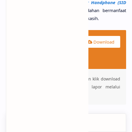
saja artikel berjudul
Software Counter Handphone (SID
Phone Pro Versi 6.1.2.9)
, mudah-mudahan bermanfaat
untuk kita semuanya. Sekian dan terimakasih.
Soft Counter Handphone
Download
Software-ID
File Size 16.74
Mb
Jika tidak terdownload otomatis silakan klik download
Ulang. Dan jika link rusak silakan lapor melalui
halaman
Contact Form
blog ini.