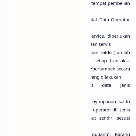
Data supplier: Input data supplier tempat pembelian
barang (pemasok barang)
Data operator / Karyawan: Mencatat Data Operator
yang bekerja di Counter Tsb
Data teknisi: Input data teknisi service, diperlukan
saat melakukan transaksi penerimaan servis
Data kas/bank: Tempat penyimpanan saldo (jumlah
kas) yang akan digunakan pada setiap transaksi,
saldo(jumlah) kas akan berkurang/bertambah secara
otomatis sesuai dengan transaksi yang dilakukan
Master jenis biaya: Input data jenis
biaya(pengeluaran)
Master saldo elektrik: Tempat penyimpanan saldo
elektrik, seperti : dompet pulsa, all operator dll. Jenis
master saldo elektrik bisa diinput sendiri sesuai
dengan kebutuhan
Multi stok barang (toko dan gudang): Barang