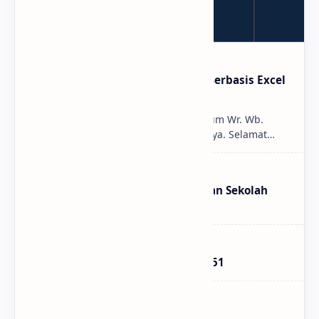
Update Aplikasi Kartu Pelajar Berbasis Excel
(Simple Student Card V.1.1 Pro)
MlatenMania.com - Assalamu'alaikum Wr. Wb.
Salam sejahtera untuk kita semuanya. Selamat
datang di Blog Sederhana Saya ini, tak lupa juga
Saya u…
Download Aplikasi Perpustakaan Sekolah
Berbasis VBA Excel
Mengenal Intel Chipset LGA 1151
Mengenal Seri RTX Dari Nvidia