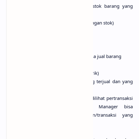
Laporan stok barang available (stok barang yang
tersedia
Laporan stok barang limit (kekurangan stok)
Laporan over stok (kelebihan stok)
Laporan koreksi stok
Laporan kartu stok barang
Laporan daftar harga beli dan harga jual barang
Laporan daftar persediaan barang
Laporan saldo elektrik (pulsa elektrik)
Melihat daftar Barang yang sering terjual dan yang
tidak pernah terjual
Histori pemakaian Program bisa dilihat pertransaksi
dan permenit/detik, sehingga Manager bisa
Mengcek/Memonitoring kejadian/transaksi yang
terjadi dari pagi sampai tutup toko
Laporan hutang kepada supplier