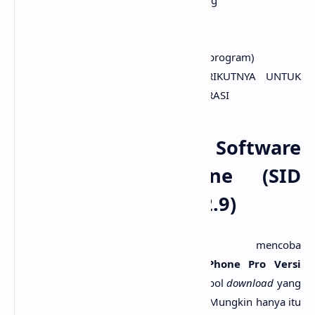
Support Untuk Penjualan ke Cabang
Multi Kas/Bank
Multi Area
Mengganti background (tampilan program)
UPDATE GRATIS KE VERSI BERIKUTNYA UNTUK
PELANGGAN YANG TELAH REGISTRASI
Link Download Software
Counter Handphone (SID
Phone Pro Versi 6.1.2.9)
Bagi yang ingin mencoba
menggunakan
software
/aplikasi
SID Phone Pro Versi
6.1.2.9
ini, bisa langsung klik pada tombol
download
yang
sudah Saya sediakan di akhir artikel ini. Mungkin hanya itu