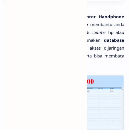
MlatenMania.com - Software Counter Handphone
(SID Phone PRO)
adalah aplikasi untuk membantu anda
dalam mengelola transaksi penjualan di
counter
hp atau
counter
pulsa, versi terbaru menggunakan
database
MYSQL support multiuser
, bisa di akses dijaringan
ataupun dari luar kota via
Internet
serta bisa membaca
barcode scanner
, detail fitur sbb: