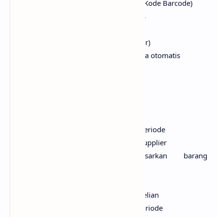
Support barcode scanner (Deteksi Kode Barcode)
Deteksi SN Barang secara otomatis
Support Mini Printer / Dotmatrik
Mengeluarkan laci uang (meja kasir)
Otomatis hitung stok barang secara otomatis
Fasilitas Point untuk Member
LAPORAN
Laporan pembelian berdasarkan periode
Laporan pembelian berdasarkan supplier
Laporan pembelian berdasarkan barang
(handphone)
Laporan return pembelian
Laporan penerimaan return pembelian
Laporan penjualan berdasarkan periode