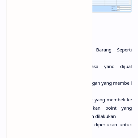
MASTER DATA
Data barang: Mencatat Data Barang Seperti
Handpone,dan Lain - Lain
Data jasa: Mencatat jenis jasa yang dijual
kepelanggan
Data pelanggan: Input data pelanggan yang membeli
ke counter
Data member: Input data member yang membeli ke
counter, untuk member diberikan point yang
bertambah otomatis saat penjualan dilakukan
Data cabang: Input data cabang diperlukan untuk
melakukan penjualan ke cabang