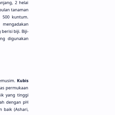
njang, 2 helai
 bulan tanaman
i 500 kuntum.
k mengadakan
isi biji. Biji-
yang digunakan
semusim.
Kubis
atas permukaan
k yang tinggi
anah dengan pH
baik (Ashari,