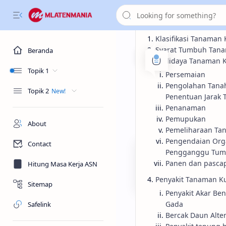
Klasifikasi Tanaman 
Syarat Tumbuh Tana
Beranda
Budidaya Tanaman K
Topik 1
Persemaian
Informasi
Ke
Beranda
Pengolahan Tana
Topik 2
Mengenal 
Penentuan Jarak
Penanaman
Pemupukan
Mengenal Lebih Dekat 
About
Pemeliharaan Ta
Pengendaian Org
Contact
Pengganggu Tum
Panen dan pasca
Hitung Masa Kerja ASN
Penyakit Tanaman K
Sitemap
Penyakit Akar Be
Gada
Safelink
Bercak Daun Alte