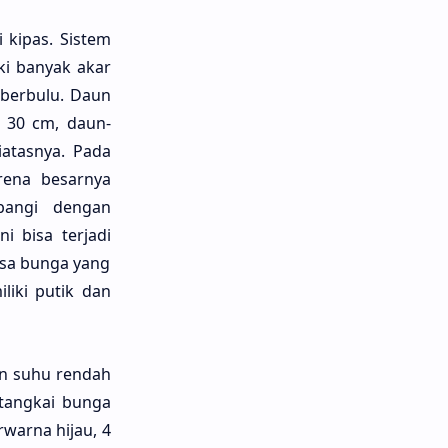
i kipas. Sistem
ki banyak akar
k berbulu. Daun
 30 cm, daun-
atasnya. Pada
rena besarnya
bangi dengan
 bisa terjadi
asa bunga yang
iki putik dan
n suhu rendah
 tangkai bunga
rwarna hijau, 4