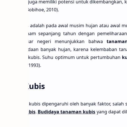
rendah
kubis
juga memiliki potensi untuk dikembangkan, 
ar (Edi dan Bobihoe, 2010).
k untuk
kubis
adalah pada awal musim hujan atau awal m
 dapat ditanam sepanjang tahun dengan pemeliharaan 
nelitian di luar negeri menunjukkan bahwa
tanama
baik pada keadaan banyak hujan, karena kelembaban ta
buhan tanaman kubis. Suhu optimum untuk pertumbuhan
k
dan Nurtika, 1993).
naman Kubis
roduktivitas kubis dipengaruhi oleh banyak faktor, salah 
 tanaman kubis
.
Budidaya tanaman kubis
yang dapat di