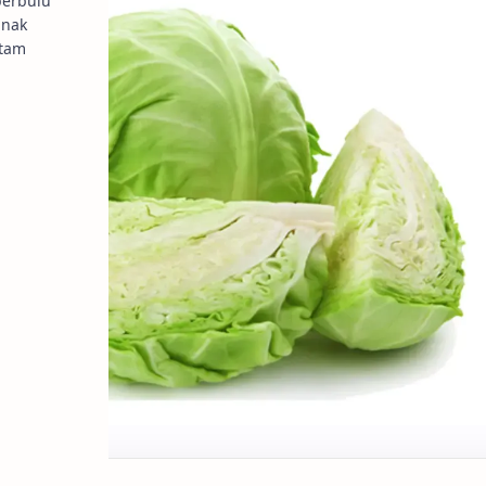
berbulu
unak
itam