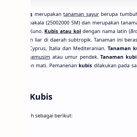
ol atau kubis
merupakan
tanaman sayur
berupa tumbuh
jak jaman purbakala (25002000 SM) dan merupakan tanam
akat Yunani Kuno.
Kubis atau kol
dengan nama latin (
Br
n tumbuhan liar di daerah subtropik. Tanaman ini beras
pertama di Cyprus, Italia dan Mediteranian.
Tanaman k
an sayuran semusim
atau umur pendek.
Tanaman kubi
setelah itu akan mati. Pemanenan
kubis
dilakukan pada s
etelah tanam.
Tanaman Kubis
 kubis
adalah sebagai berikut: