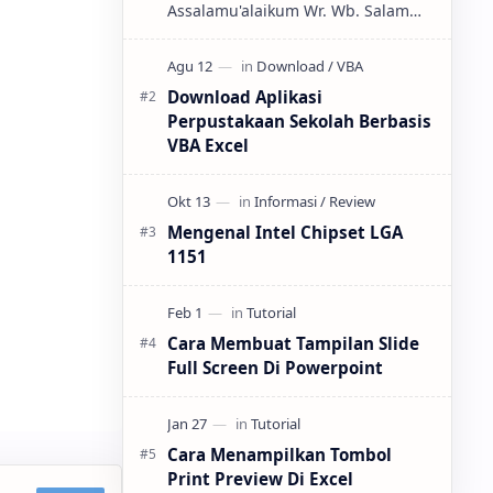
Assalamu'alaikum Wr. Wb. Salam
sejahtera untuk kita semuanya.
Selamat datang di Blog Sederhana
Saya ini, tak lupa juga Saya u…
Download Aplikasi
Perpustakaan Sekolah Berbasis
VBA Excel
Mengenal Intel Chipset LGA
1151
Cara Membuat Tampilan Slide
Full Screen Di Powerpoint
Cara Menampilkan Tombol
Print Preview Di Excel