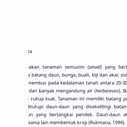
ae
sicaceae)
 L. var. capitata
ubis
merupakan tanaman semusim (
anual
) yang ber
tubuh utama batang daun, bunga, buah, biji dan akar, si
angkal yaitu menembus pada kedalaman tanah antara 20-
 yang pendek dan banyak mengandung air (
herbaceuos
). 
 dan lunak dan cukup kuat. Tanaman ini memiliki batang 
pak, yang ditutupi daun-daun yang disekelilingi batan
 helaian daun yang bertangkai pendek. Daun-daun a
menutupi satu sama lain membentuk krop (Rukmana, 1994).