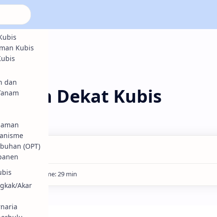
Kubis
man Kubis
ubis
sehatan
h dan
Lebih Dekat Kubis
 Tanam
Kubis
naman
anisme
buhan (OPT)
panen
ubis
ngkak/Akar
rnaria