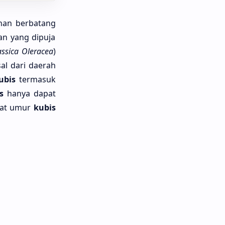
an berbatang
an yang dipuja
assica Oleracea
)
al dari daerah
ubis
termasuk
s
hanya dapat
aat umur
kubis