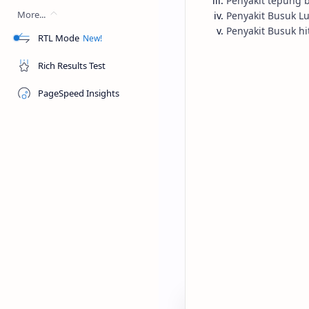
Penyakit tepung 
More...
Penyakit Busuk L
Penyakit Busuk h
RTL Mode
Rich Results Test
PageSpeed Insights