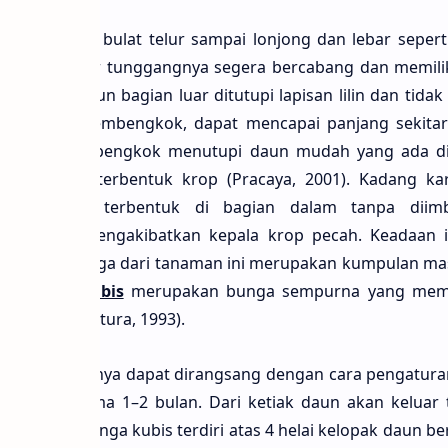
 kubis
yaitu bulat telur sampai lonjong dan lebar sepert
angkal, akar tunggangnya segera bercabang dan memili
e, 2010). Daun bagian luar ditutupi lapisan lilin dan tida
ya tidak membengkok, dapat mencapai panjang sekitar
 mulai membengkok menutupi daun mudah yang ada di
n ini akan terbentuk krop (Pracaya, 2001). Kadang ka
muda yang terbentuk di bagian dalam tanpa diim
ersebut mengakibatkan kepala krop pecah. Keadaan ini
erbunga. Bunga dari tanaman ini merupakan kumpulan m
um,
bunga kubis
merupakan bunga sempurna yang memil
itian Hortikultura, 1993).
aan
kubis
hanya dapat dirangsang dengan cara pengatura
0−4 °C selama 1–2 bulan. Dari ketiak daun akan keluar
 Struktur bunga kubis terdiri atas 4 helai kelopak daun be