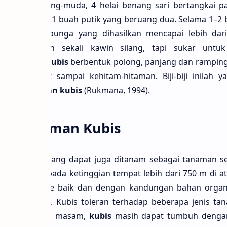
rwarna kuning-muda, 4 helai benang sari bertangkai pa
i pendek, dan 1 buah putik yang beruang dua. Selama 1–2
 terus dan bunga yang dihasilkan mencapai lebih dar
asuk mudah sekali kawin silang, tapi sukar untu
Buah buahan
kubis
berbentuk polong, panjang dan ramping ber
rwarna coklat sampai kehitam-hitaman. Biji-biji inilah 
yakan
tanaman kubis
(Rukmana, 1994).
uh Tanaman Kubis
dwi-musim yang dapat juga ditanam sebagai tanaman 
angat baik pada ketinggian tempat lebih dari 750 m di 
g berdrainase baik dan dengan kandungan bahan organi
naman kubis. Kubis toleran terhadap beberapa jenis t
ada tanah yang masam,
kubis
masih dapat tumbuh dengan 