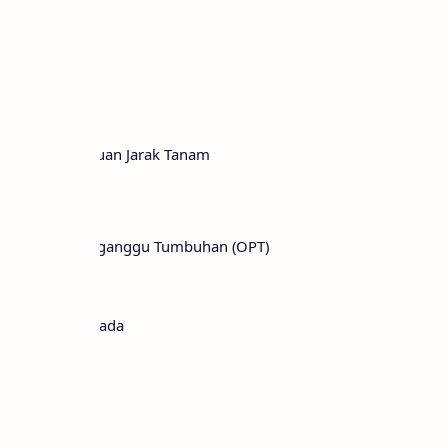
 Kubis
aman Kubis
Kubis
ah dan Penentuan Jarak Tanam
anaman
rganisme Pengganggu Tumbuhan (OPT)
apanen
ubis
Bengkak/Akar Gada
ernaria
 berbulu
 Lunak
hitam