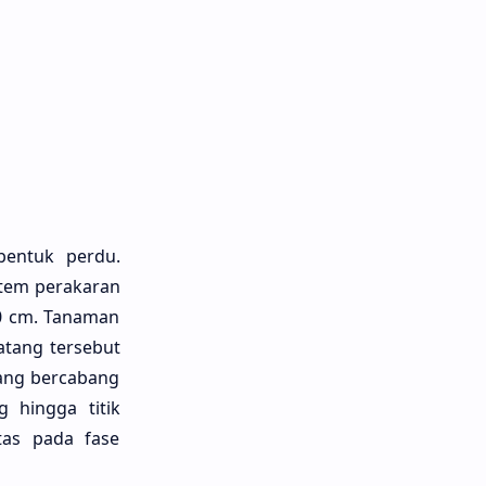
bentuk perdu.
stem perakaran
30 cm. Tanaman
Batang tersebut
yang bercabang
g hingga titik
tas pada fase