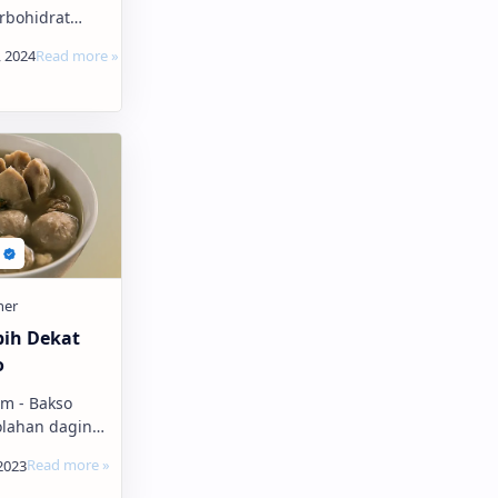
rbohidrat
a dapat larut
langsung
untuk diubah
. Sec…
bih Dekat
o
m - Bakso
olahan daging
campur dengan
umbu-bumbu
n yang