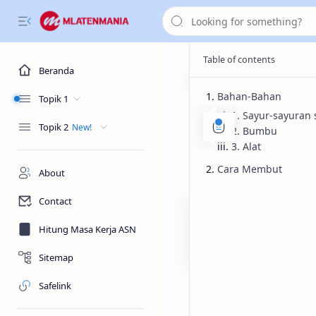
Beranda
Bahan-Bahan
Topik 1
Kuliner
Beranda
1. Sayur-sayuran s
Topik 2
Lotek Kh
2. Bumbu
3. Alat
Cara Membut
Lotek Khas Pemalang
About
Contact
Hitung Masa Kerja ASN
Sitemap
Safelink
MlatenMania.com - L