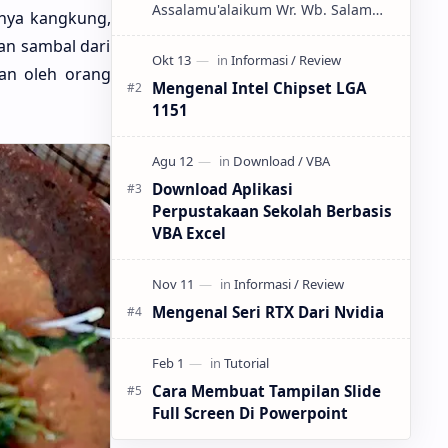
Assalamu'alaikum Wr. Wb. Salam
anya kangkung,
sejahtera untuk kita semuanya.
gan sambal dari
Selamat datang di Blog Sederhana
Saya ini, tak lupa juga Saya u…
an oleh orang
Mengenal Intel Chipset LGA
1151
Download Aplikasi
Perpustakaan Sekolah Berbasis
VBA Excel
Mengenal Seri RTX Dari Nvidia
Cara Membuat Tampilan Slide
Full Screen Di Powerpoint