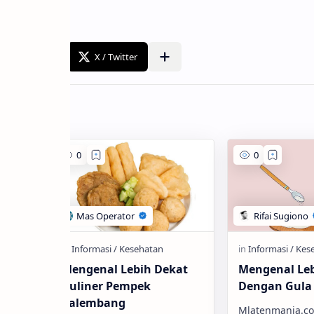
Mengenal Lebih Dekat
Mengenal Le
 Kue
Kuliner Pempek
Dengan Gula
Palembang
Mlatenmania.co