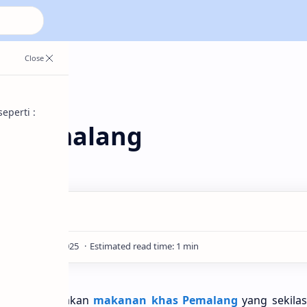
eperti :
as Pemalang
otek
merupakan
makanan khas Pemalang
yang sekila