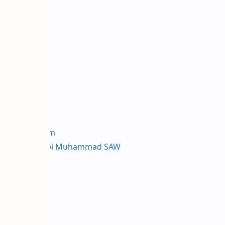
a
ari Ceker Ayam
rut Hadis Nabi Muhammad SAW
ekat Keju
ekat Susu