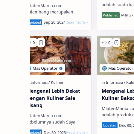
adalah suatu ka
 Putu
MlatenMania.com -
sederhana karen
Palembang merupakan
dalam air dan 
ibukota dan pusat kegiatan
diserap tubuh 
man
sosial ekonomi di wilayah
menjadi energi
a-kota
Sumatera Selatan. Keadaan
topografi kota Palembang,
pad…
anan
Mengenal Lebih Dekat
Mengenal Le
pia
Dengan Kuliner Sale
Kuliner Baks
Pisang
pia
MlatenMania.co
a,
adalah produk 
MlatenMania.com -
r
giling yang di
Sebelumnya sudah Saya
tanya
tepung dan b
bahas mengenai buah pisang
sebut
serta bahan lai