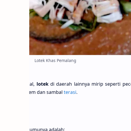
Lotek Khas Pemalang
elaskan di awal,
lotek
di daerah lainnya mirip seperti pec
aitu sambal asem dan sambal
terasi
.
sendiri pada umunya adalah: