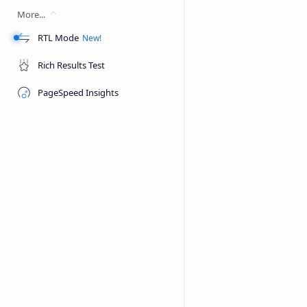
pecel, tapi dari segi 
More...
mentimun,kecipir, kubi
RTL Mode
lombok,
terasi
, garam
Rich Results Test
Pemalang
Lotek
.
PageSpeed Insights