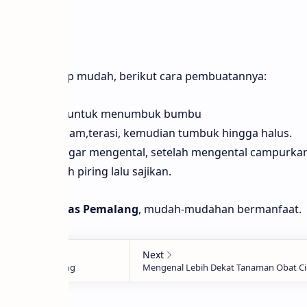
ya pun cukup mudah, berikut cara pembuatannya:
rlebih dahulu, untuk menumbuk bumbu
ang tanah,garam,terasi, kemudian tumbuk hingga halus.
ih air sedikit agar mengental, setelah mengental campurka
akan di sebuah piring lalu sajikan.
enai
Lotek Khas Pemalang
, mudah-mudahan bermanfaat.